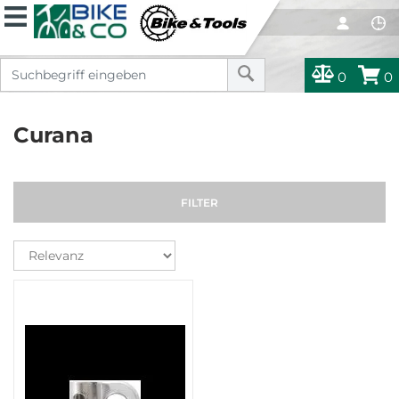
0
0
Curana
FILTER