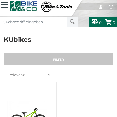
0
0
KUbikes
FILTER