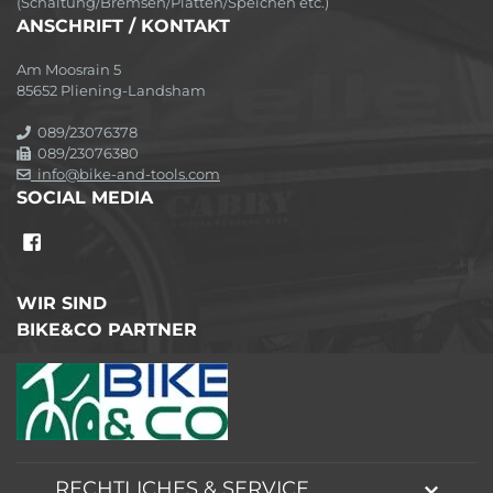
(Schaltung/Bremsen/Platten/Speichen etc.)
ANSCHRIFT / KONTAKT
Am Moosrain 5
85652 Pliening-Landsham
089/23076378
089/23076380
info@bike-and-tools.com
SOCIAL MEDIA
WIR SIND
BIKE&CO PARTNER
RECHTLICHES & SERVICE