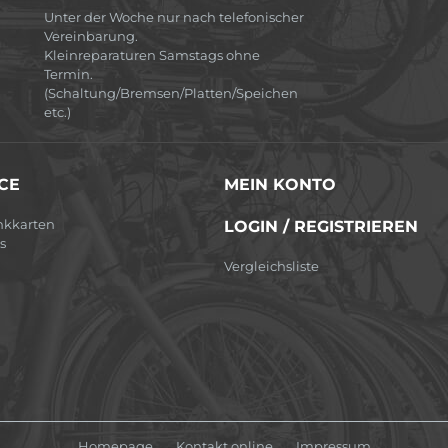
Unter der Woche nur nach telefonischer
Vereinbarung.
Kleinreparaturen Samstags ohne
Termin.
(Schaltung/Bremsen/Platten/Speichen
etc.)
CE
MEIN KONTO
nkkarten
LOGIN / REGISTRIEREN
s
Vergleichsliste
Homepage
Kontakt online
Impressum