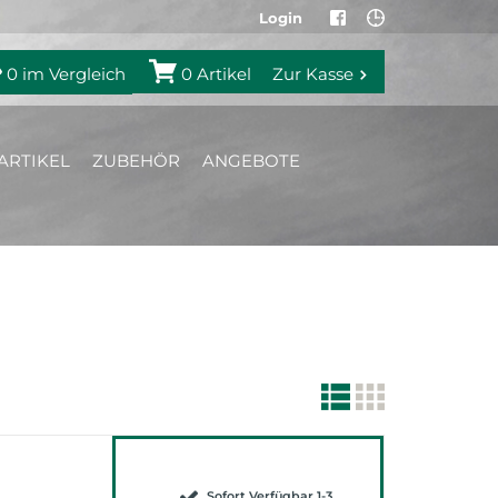
Login
0
im Vergleich
0
Artikel
Zur Kasse
ARTIKEL
ZUBEHÖR
ANGEBOTE
Sofort Verfügbar 1-3