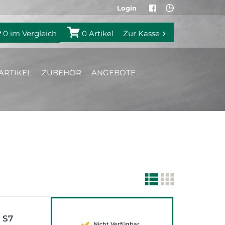
Login
0
im Vergleich
0
Artikel
Zur Kasse
ARTIKEL
ZUBEHÖR
ANGEBOTE
 S7
Nicht Verfügbar