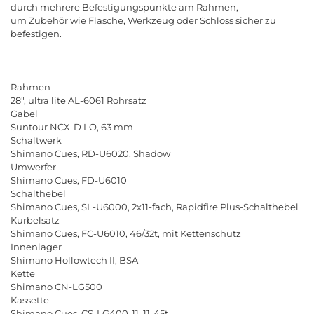
durch mehrere Befestigungspunkte am Rahmen,
um Zubehör wie Flasche, Werkzeug oder Schloss sicher zu
befestigen.
Rahmen
28", ultra lite AL-6061 Rohrsatz
Gabel
Suntour NCX-D LO, 63 mm
Schaltwerk
Shimano Cues, RD-U6020, Shadow
Umwerfer
Shimano Cues, FD-U6010
Schalthebel
Shimano Cues, SL-U6000, 2x11-fach, Rapidfire Plus-Schalthebel
Kurbelsatz
Shimano Cues, FC-U6010, 46/32t, mit Kettenschutz
Innenlager
Shimano Hollowtech II, BSA
Kette
Shimano CN-LG500
Kassette
Shimano Cues, CS-LG400-11, 11-45t