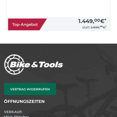
1.449,
00
€
*
00
*
statt
2.899,
€
VERTRAG WIDERRUFEN
ÖFFNUNGSZEITEN
VERKAUF:
März-Oktober