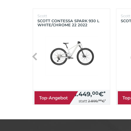
Scott
Scott
SCOTT CONTESSA SPARK 930 L
SCOT
WHITE/CHROME 22 2022
1.449,
00
€
*
00
*
statt
2.899,
€