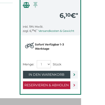
6,
€
10
*
inkl. 19% MwSt.
95
*
zzgl.
6,
€
Versandkosten & Gewicht
Sofort Verfügbar 1-3
Werktage
IN DEN WARENKORB
RESERVIEREN & ABHOLEN