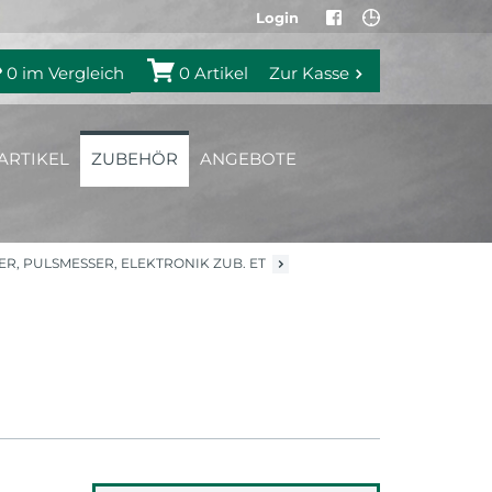
Login
0
im Vergleich
0
Artikel
Zur Kasse
ARTIKEL
ZUBEHÖR
ANGEBOTE
R, PULSMESSER, ELEKTRONIK ZUB. ET