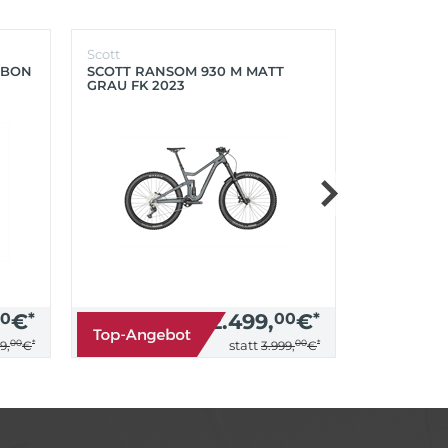
Scott
Scott
RBON
SCOTT RANSOM 930 M MATT
SCOTT FOIL
GRAU FK 2023
PROGRESS
0
€
*
2.499,
00
€
*
00
*
00
*
statt
9,
€
3.999,
€