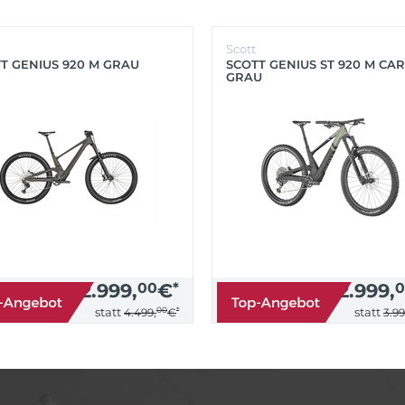
Scott
T GENIUS 920 M GRAU
SCOTT GENIUS ST 920 M CA
GRAU
2.999,
00
€
*
2.999,
0
00
*
statt
statt
4.499,
€
3.99