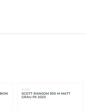
Scott
Scott
RBON
SCOTT RANSOM 930 M MATT
SCOTT FOIL
GRAU FK 2023
PROGRESS