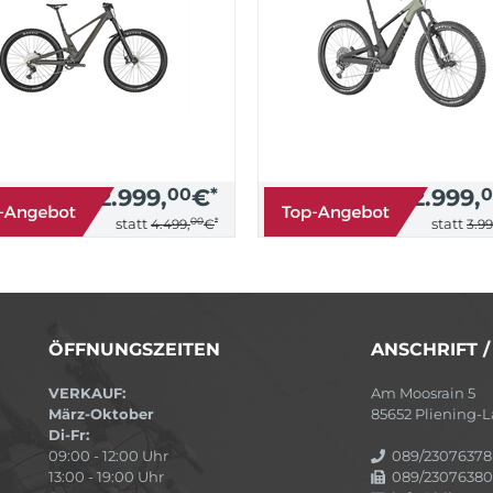
2.999,
00
€
*
2.999,
0
00
*
statt
statt
4.499,
€
3.99
ÖFFNUNGSZEITEN
ANSCHRIFT 
VERKAUF:
Am Moosrain 5
März-Oktober
85652 Pliening
Di-Fr:
09:00 - 12:00 Uhr
089/23076378
13:00 - 19:00 Uhr
089/23076380