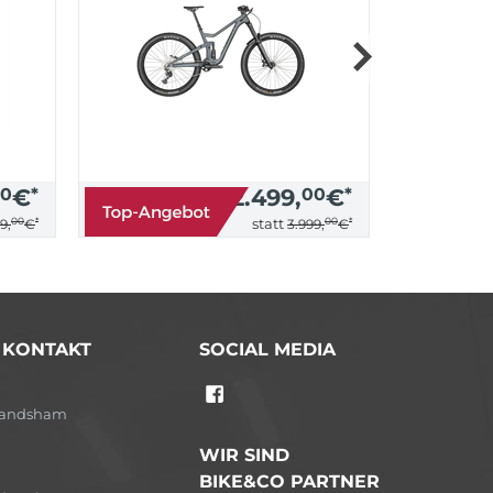
0
€
*
2.499,
00
€
*
00
*
00
*
statt
9,
€
3.999,
€
/ KONTAKT
SOCIAL MEDIA
-Landsham
WIR SIND
BIKE&CO PARTNER