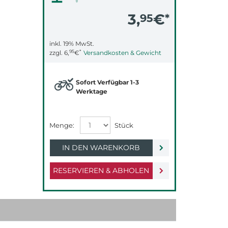
3,
€
95
*
inkl. 19% MwSt.
95
*
zzgl.
6,
€
Versandkosten & Gewicht
Sofort Verfügbar 1-3
Werktage
IN DEN WARENKORB
RESERVIEREN & ABHOLEN