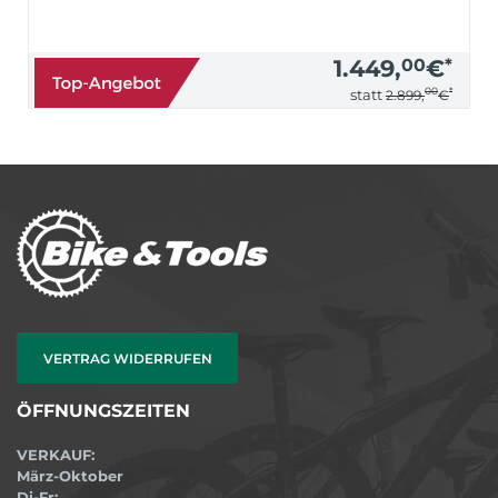
1.449,
00
€
*
00
*
statt
2.899,
€
VERTRAG WIDERRUFEN
ÖFFNUNGSZEITEN
VERKAUF:
März-Oktober
Di-Fr: