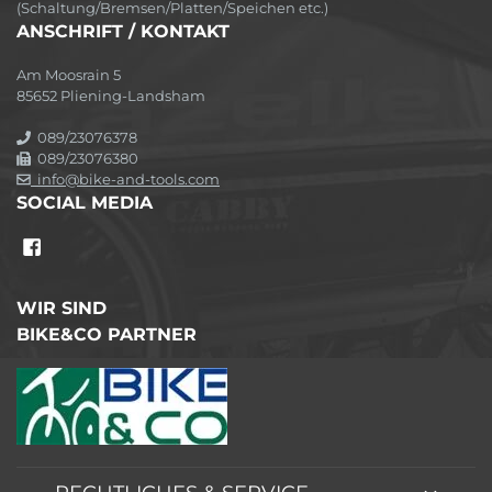
(Schaltung/Bremsen/Platten/Speichen etc.)
ANSCHRIFT / KONTAKT
Am Moosrain 5
85652 Pliening-Landsham
089/23076378
089/23076380
info@bike-and-tools.com
SOCIAL MEDIA
WIR SIND
BIKE&CO PARTNER