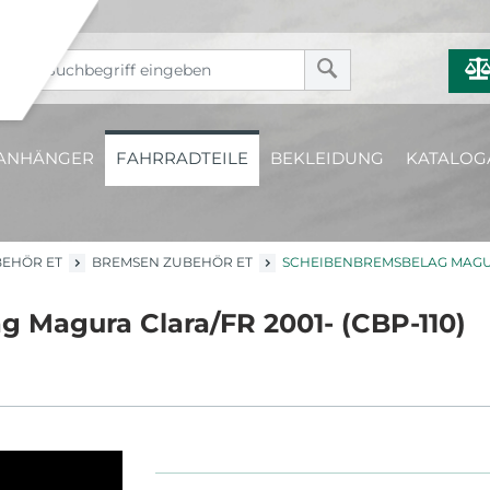
ANHÄNGER
FAHRRADTEILE
BEKLEIDUNG
KATALOG
EHÖR ET
BREMSEN ZUBEHÖR ET
SCHEIBENBREMSBELAG MAGURA
 Magura Clara/FR 2001- (CBP-110)