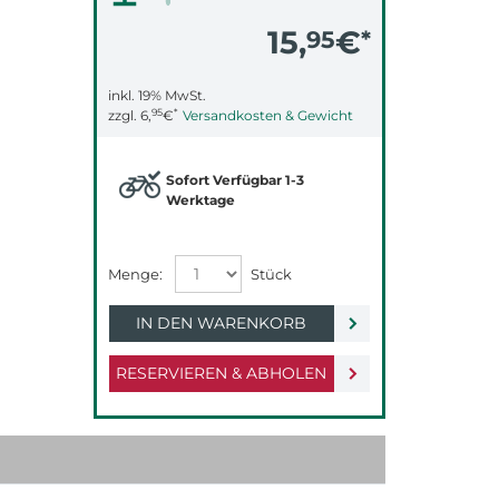
15,
€
95
*
inkl. 19% MwSt.
95
*
zzgl.
6,
€
Versandkosten & Gewicht
Sofort Verfügbar 1-3
Werktage
IN DEN WARENKORB
RESERVIEREN & ABHOLEN