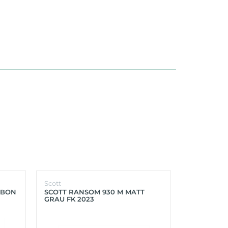
Scott
Scott
RBON
SCOTT RANSOM 930 M MATT
SCOTT FOIL
GRAU FK 2023
PROGRESS