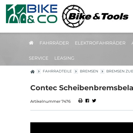
FAHRRÄDER
ELEKTROFAHRRÄDER
SERVICE
LEASING
FAHRRADTEILE
BREMSEN
BREMSEN ZUB
Contec Scheibenbremsbelag
Artikelnummer 7476