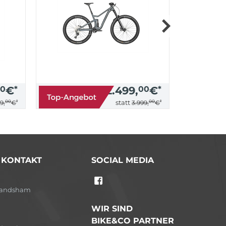
0
€
*
2.499,
00
€
*
00
*
00
*
statt
9,
€
3.999,
€
/ KONTAKT
SOCIAL MEDIA
-Landsham
WIR SIND
BIKE&CO PARTNER