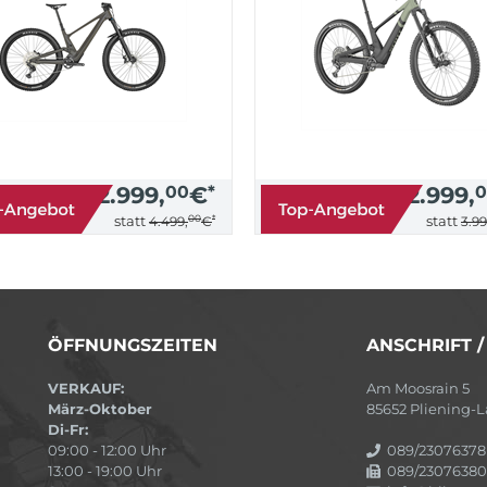
2.999,
00
€
*
2.999,
0
00
*
statt
statt
4.499,
€
3.99
ÖFFNUNGSZEITEN
ANSCHRIFT 
VERKAUF:
Am Moosrain 5
März-Oktober
85652 Pliening
Di-Fr:
09:00 - 12:00 Uhr
089/23076378
13:00 - 19:00 Uhr
089/23076380