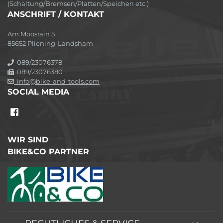
(Schaltung/Bremsen/Platten/Speichen etc.)
ANSCHRIFT / KONTAKT
Am Moosrain 5
85652 Pliening-Landsham
089/23076378
089/23076380
info@bike-and-tools.com
SOCIAL MEDIA
WIR SIND
BIKE&CO PARTNER