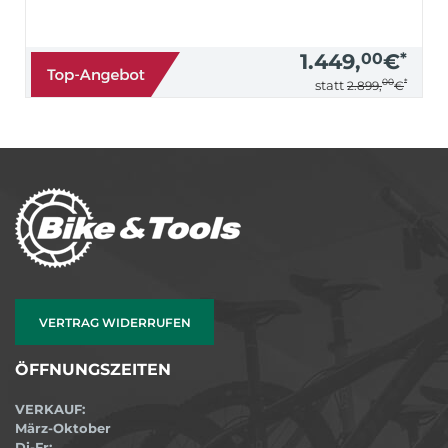
1.449,
00
€
*
00
*
statt
2.899,
€
VERTRAG WIDERRUFEN
ÖFFNUNGSZEITEN
VERKAUF:
März-Oktober
Di-Fr: