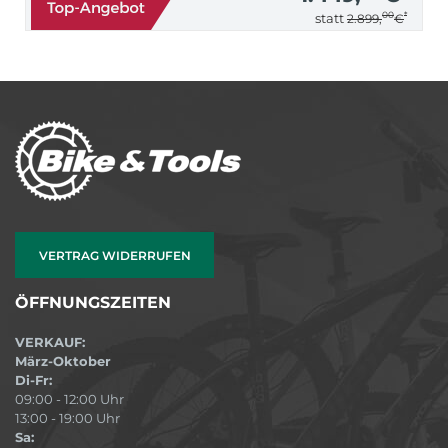
00
*
statt
2.899,
€
VERTRAG WIDERRUFEN
ÖFFNUNGSZEITEN
VERKAUF:
März-Oktober
Di-Fr:
09:00 - 12:00 Uhr
13:00 - 19:00 Uhr
Sa: