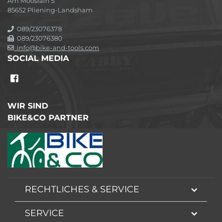
Am Moosrain 5
85652 Pliening-Landsham
089/23076378
089/23076380
info@bike-and-tools.com
SOCIAL MEDIA
WIR SIND
BIKE&CO PARTNER
RECHTLICHES & SERVICE
SERVICE