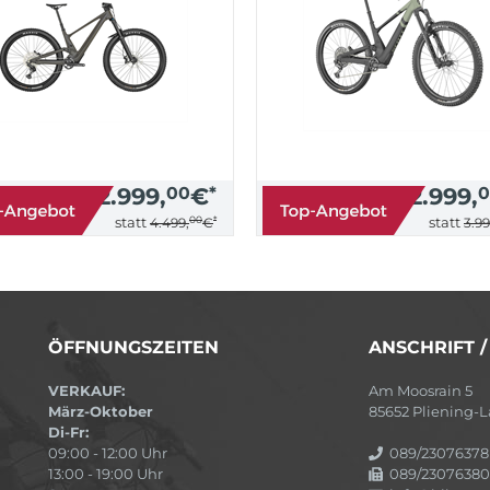
2.999,
00
€
*
2.999,
0
00
*
statt
statt
4.499,
€
3.99
ÖFFNUNGSZEITEN
ANSCHRIFT 
VERKAUF:
Am Moosrain 5
März-Oktober
85652 Pliening
Di-Fr:
09:00 - 12:00 Uhr
089/23076378
13:00 - 19:00 Uhr
089/23076380