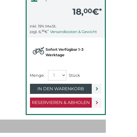
18,
€
00
*
inkl. 19% MwSt.
95
*
zzgl.
6,
€
Versandkosten & Gewicht
Sofort Verfügbar 1-3
Werktage
IN DEN WARENKORB
RESERVIEREN & ABHOLEN