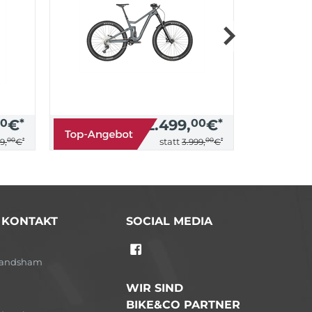
0
€
*
2.499,
00
€
*
00
*
00
*
statt
9,
€
3.999,
€
/ KONTAKT
SOCIAL MEDIA
-Landsham
WIR SIND
BIKE&CO PARTNER