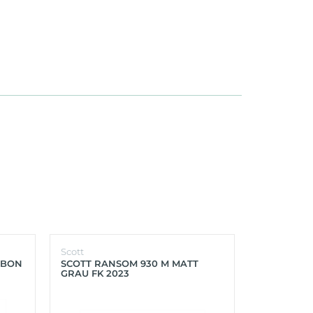
Scott
Scott
RBON
SCOTT RANSOM 930 M MATT
SCOTT FOIL
GRAU FK 2023
PROGRESS