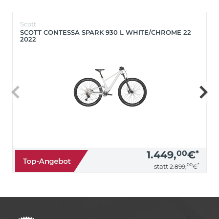
Scott
SCOTT CONTESSA SPARK 930 L WHITE/CHROME 22
2022
1.449,
00
€
*
00
*
statt
2.899,
€