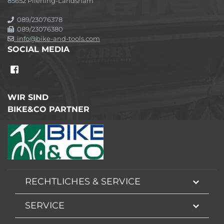
85652 Pliening-Landsham
089/23076378
089/23076380
info@bike-and-tools.com
SOCIAL MEDIA
WIR SIND
BIKE&CO PARTNER
RECHTLICHES & SERVICE
SERVICE