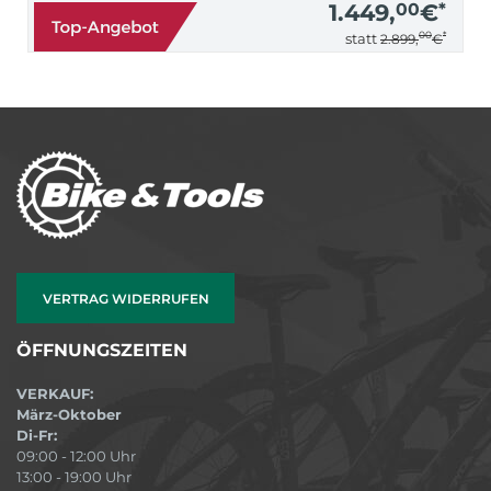
1.449,
00
€
*
00
*
statt
2.899,
€
VERTRAG WIDERRUFEN
ÖFFNUNGSZEITEN
VERKAUF:
März-Oktober
Di-Fr:
09:00 - 12:00 Uhr
13:00 - 19:00 Uhr