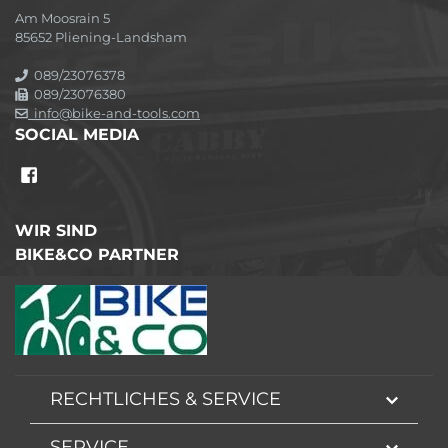
Am Moosrain 5
85652 Pliening-Landsham
089/23076378
089/23076380
info@bike-and-tools.com
SOCIAL MEDIA
WIR SIND
BIKE&CO PARTNER
RECHTLICHES & SERVICE
SERVICE