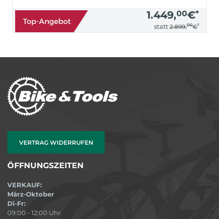
1.449,
00
€
*
00
*
statt
2.899,
€
VERTRAG WIDERRUFEN
ÖFFNUNGSZEITEN
VERKAUF:
März-Oktober
Di-Fr:
09:00 - 12:00 Uhr