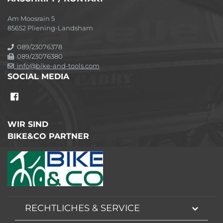
Am Moosrain 5
85652 Pliening-Landsham
089/23076378
089/23076380
info@bike-and-tools.com
SOCIAL MEDIA
WIR SIND
BIKE&CO PARTNER
RECHTLICHES & SERVICE