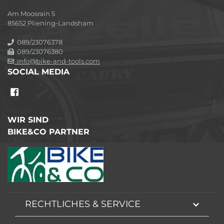
Am Moosrain 5
85652 Pliening-Landsham
089/23076378
089/23076380
info@bike-and-tools.com
SOCIAL MEDIA
WIR SIND
BIKE&CO PARTNER
RECHTLICHES & SERVICE