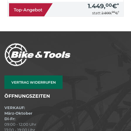
1.449,
00
€
*
00
*
statt
2.899,
€
VERTRAG WIDERRUFEN
ÖFFNUNGSZEITEN
VERKAUF:
März-Oktober
Di-Fr:
09:00 - 12:00 Uhr
13:00 - 19:00 Uhr