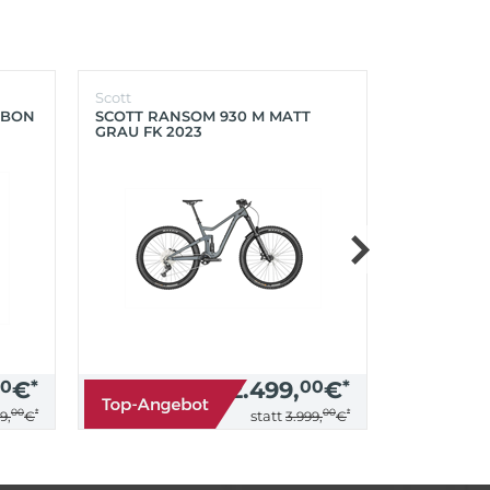
Scott
Scott
RBON
SCOTT RANSOM 930 M MATT
SCOTT FOIL
GRAU FK 2023
PROGRESS
0
€
*
2.499,
00
€
*
00
*
00
*
statt
9,
€
3.999,
€