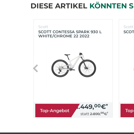
DIESE ARTIKEL
KÖNNTEN S
Scott
Scott
SCOTT CONTESSA SPARK 930 L
SCOT
WHITE/CHROME 22 2022
1.449,
00
€
*
00
*
statt
2.899,
€