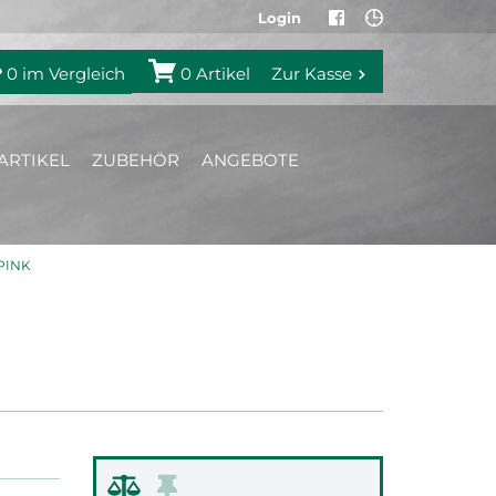
Login
0
im Vergleich
0
Artikel
Zur Kasse
ARTIKEL
ZUBEHÖR
ANGEBOTE
PINK