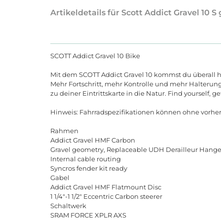
Artikeldetails für Scott Addict Gravel 10 S
SCOTT Addict Gravel 10 Bike
Mit dem SCOTT Addict Gravel 10 kommst du überall hin,
Mehr Fortschritt, mehr Kontrolle und mehr Halteru
zu deiner Eintrittskarte in die Natur. Find yourself, get
Hinweis: Fahrradspezifikationen können ohne vorh
Rahmen
Addict Gravel HMF Carbon
Gravel geometry, Replaceable UDH Derailleur Hange
Internal cable routing
Syncros fender kit ready
Gabel
Addict Gravel HMF Flatmount Disc
1 1/4"-1 1/2" Eccentric Carbon steerer
Schaltwerk
SRAM FORCE XPLR AXS