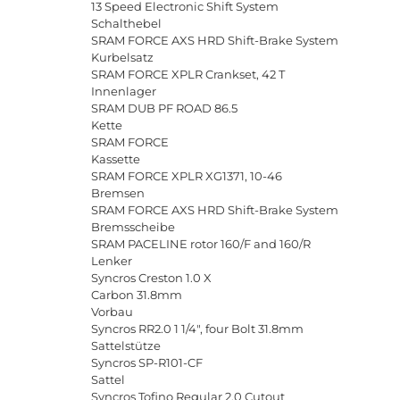
13 Speed Electronic Shift System
Schalthebel
SRAM FORCE AXS HRD Shift-Brake System
Kurbelsatz
SRAM FORCE XPLR Crankset, 42 T
Innenlager
SRAM DUB PF ROAD 86.5
Kette
SRAM FORCE
Kassette
SRAM FORCE XPLR XG1371, 10-46
Bremsen
SRAM FORCE AXS HRD Shift-Brake System
Bremsscheibe
SRAM PACELINE rotor 160/F and 160/R
Lenker
Syncros Creston 1.0 X
Carbon 31.8mm
Vorbau
Syncros RR2.0 1 1/4", four Bolt 31.8mm
Sattelstütze
Syncros SP-R101-CF
Sattel
Syncros Tofino Regular 2.0 Cutout