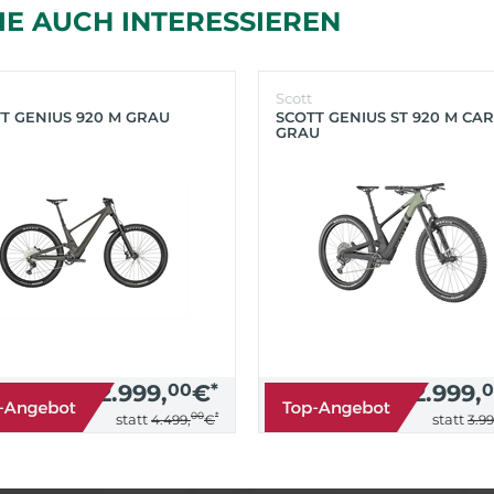
IE AUCH INTERESSIEREN
Scott
T GENIUS 920 M GRAU
SCOTT GENIUS ST 920 M CA
GRAU
2.999,
00
€
*
2.999,
0
00
*
statt
statt
4.499,
€
3.99