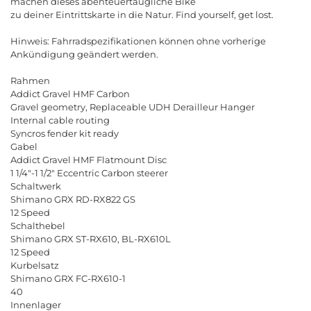
machen dieses abenteuertaugliche Bike
zu deiner Eintrittskarte in die Natur. Find yourself, get lost.
Hinweis: Fahrradspezifikationen können ohne vorherige
Ankündigung geändert werden.
Rahmen
Addict Gravel HMF Carbon
Gravel geometry, Replaceable UDH Derailleur Hanger
Internal cable routing
Syncros fender kit ready
Gabel
Addict Gravel HMF Flatmount Disc
1 1/4"-1 1/2" Eccentric Carbon steerer
Schaltwerk
Shimano GRX RD-RX822 GS
12 Speed
Schalthebel
Shimano GRX ST-RX610, BL-RX610L
12 Speed
Kurbelsatz
Shimano GRX FC-RX610-1
40
Innenlager