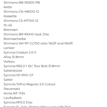
Shimano BB-RS500 PB
Kette
Shimano CN-M6100-12
Kassette
Shimano CS-M7100-12
10-45
Bremsen
Shimano BR-RX410 Hyd. Disc
Bremsscheibe
Shimano SM-RT-CL700 rotor 160/F and 160/R
Lenker
Syncros Creston 2.0 X
Alloy 31.8mm
Vorbau
Syncros RR2.0 1 1/4", four Bolt 31.8mm
Sattelstütze
Syncros SP-R101-CF
Sattel
Syncros Tofino Regular 2.0 Cutout
Steuersatz
Acros AIF-1134
Laufradsatz
Syncros RP2.0 Disc
Syncros SL Axle, Removable Lever with Tool