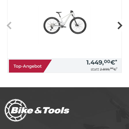
1.449,
00
€
*
00
*
statt
2.899,
€