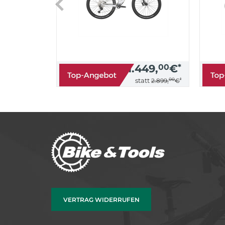
1.449,
00
€
*
00
*
statt
2.899,
€
VERTRAG WIDERRUFEN