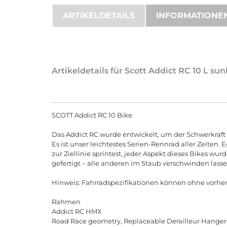
ARTIKELDETAILS
INFORMATIONE
Artikeldetails für Scott Addict RC 10 L s
SCOTT Addict RC 10 Bike
Das Addict RC wurde entwickelt, um der Schwerkraft 
Es ist unser leichtestes Serien-Rennrad aller Zeiten. E
zur Ziellinie sprintest, jeder Aspekt dieses Bikes w
gefertigt
–
alle
anderen
im
Staub
verschwinden
lass
Hinweis
:
Fahrradspezifikationen
k
ö
nnen
ohne
vorhe
Rahmen
Addict
RC
HMX
Road
Race
geometry
,
Replaceable
Derailleur
Hanger