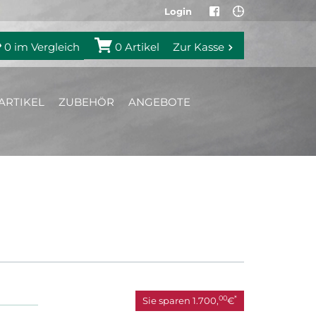
Login
0
im Vergleich
0
Artikel
Zur Kasse
ARTIKEL
ZUBEHÖR
ANGEBOTE
00
*
Sie sparen
1.700,
€