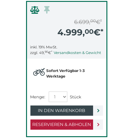
00
*
6.699,
€
4.999,
€
00
*
inkl. 19% MwSt.
90
*
zzgl.
49,
€
Versandkosten & Gewicht
Sofort Verfügbar 1-3
Werktage
IN DEN WARENKORB
RESERVIEREN & ABHOLEN