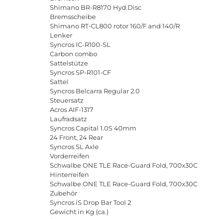
Shimano
BR
-
R
8170
Hyd
.
Disc
Bremsscheibe
Shimano
RT
-
CL
800
rotor
160/
F
and
140/
R
Lenker
Syncros
IC
-
R
100-
SL
Carbon
combo
Sattelst
ü
tze
Syncros
SP
-
R
101-
CF
Sattel
Syncros
Belcarra
Regular
2.0
Steuersatz
Acros
AIF
-1317
Laufradsatz
Syncros
Capital
1.0
S
40
mm
24
Front
, 24
Rear
Syncros
SL
Axle
Vorderreifen
Schwalbe
ONE
TLE
Race
-
Guard
Fold
, 700
x
30
C
Hinterreifen
Schwalbe
ONE
TLE
Race
-
Guard
Fold
, 700
x
30
C
Zubeh
ö
r
Syncros
iS
Drop
Bar
Tool
2
Gewicht
in
Kg
(
ca
.)