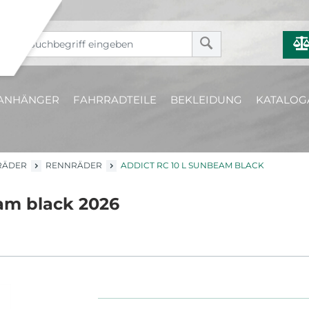
ANHÄNGER
FAHRRADTEILE
BEKLEIDUNG
KATALOG
RÄDER
RENNRÄDER
ADDICT RC 10 L SUNBEAM BLACK
am black 2026