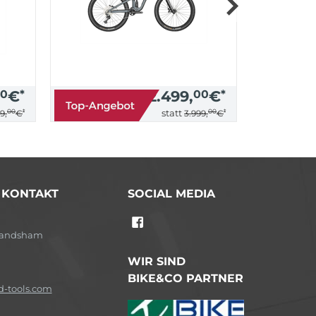
0
€
*
2.499,
00
€
*
00
*
00
*
statt
9,
€
3.999,
€
/ KONTAKT
SOCIAL MEDIA
-Landsham
WIR SIND
BIKE&CO PARTNER
-tools.com