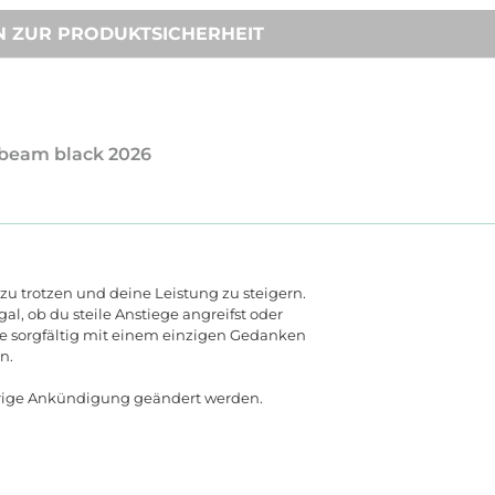
N ZUR PRODUKTSICHERHEIT
unbeam black 2026
zu trotzen und deine Leistung zu steigern.
gal, ob du steile Anstiege angreifst oder
urde sorgfältig mit einem einzigen Gedanken
en
.
rige
Ank
ü
ndigung
ge
ä
ndert
werden
.