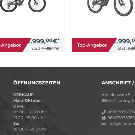
2.999,
00
€
*
2.999,
0
00
*
statt
statt
4.499,
€
3.99
ÖFFNUNGSZEITEN
ANSCHRIFT 
VERKAUF:
Am Moosrain 5
März-Oktober
85652 Pliening
Di-Fr:
09:00 - 12:00 Uhr
089/23076378
13:00 - 19:00 Uhr
089/23076380
Sa:
info@bike-and
09:00 - 16:00 Uhr