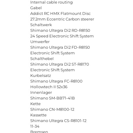
Internal
cable
routing
Gabel
Addict
RC
HMX
Flatmount
Disc
27.2
mm
Eccentric
Carbon
steerer
Schaltwerk
Shimano
Ultegra
Di
2
RD
-
R
8150
24
Speed
Electronic
Shift
System
Umwerfer
Shimano
Ultegra
Di
2
FD
-
R
8150
Electronic
Shift
System
Schalthebel
Shimano
Ultegra
Di
2
ST
-
R
8170
Electronic
Shift
System
Kurbelsatz
Shimano
Ultegra
FC
-
R
8100
Hollowtech
II
52
x
36
Innenlager
Shimano
SM
-
BB
71-41
B
Kette
Shimano
CN
-
M
8100-12
Kassette
Shimano
Ultegra
CS
-
R
8101-12
11-34
Bremsen