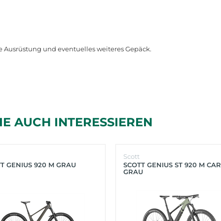
e
Ausr
ü
stung
und
eventuelles
weiteres
Gep
ä
ck
.
IE AUCH INTERESSIEREN
Scott
T GENIUS 920 M GRAU
SCOTT GENIUS ST 920 M CA
GRAU