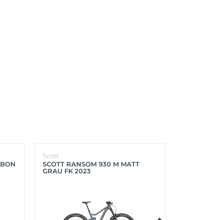
Scott
Scott
RBON
SCOTT RANSOM 930 M MATT
SCOTT FOIL
GRAU FK 2023
PROGRESS