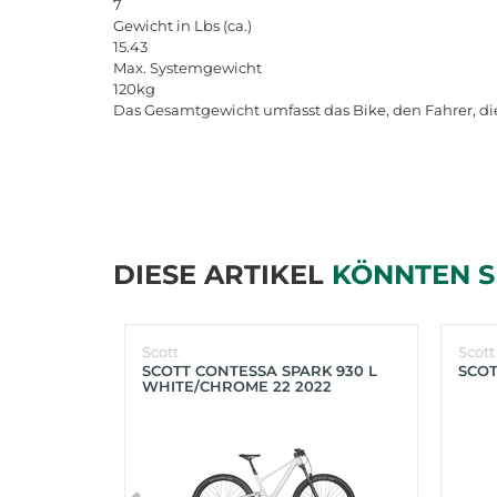
7
Gewicht
in
Lbs
(
ca
.)
15.43
Max
.
Systemgewicht
120
kg
Das
Gesamtgewicht
umfasst
das
Bike
,
den
Fahrer
,
di
DIESE ARTIKEL
KÖNNTEN S
Scott
Scott
SCOTT CONTESSA SPARK 930 L
SCOT
WHITE/CHROME 22 2022