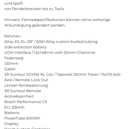
und Spaß
von Pendelstrecken bis zu Trails.
Hinweis: Fahrradspezifikationen können ohne vorherige
Ankündigung geändert werden.
Rahmen
Alloy XS-XL=29" / 6061 Alloy custom butted tubing
Side extraction battery
UDH Interface / 12x148mm with 52mm Chainline
Federweg
120mm
Gabel
SR Suntour XCM34 RL Coil / Tapered 120mm Travel / 15x110 bolt
Axle / Remote Lock Out
Lenker-fernbedienung
SR Suntour Remote
Antriebseinheit
Bosch Performance CX
EU: 25kmh
Batterie
PowerTube 600Wh
Display
Bosch System Controller