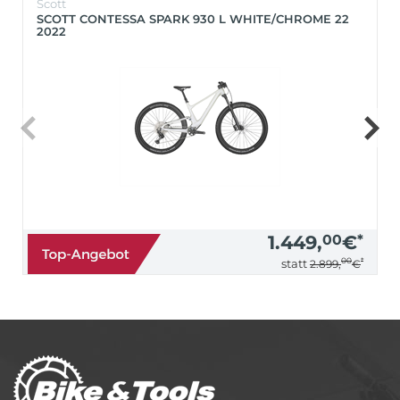
Scott
SCOTT CONTESSA SPARK 930 L WHITE/CHROME 22
2022
1.449,
00
€
*
00
*
statt
2.899,
€