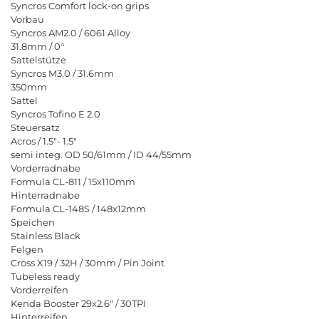
Syncros Comfort lock-on grips
Vorbau
Syncros AM2.0 / 6061 Alloy
31.8mm / 0°
Sattelstütze
Syncros M3.0 / 31.6mm
350mm
Sattel
Syncros Tofino E 2.0
Steuersatz
Acros / 1.5"- 1.5"
semi integ. OD 50/61mm / ID 44/55mm
Vorderradnabe
Formula CL-811 / 15x110mm
Hinterradnabe
Formula CL-148S / 148x12mm
Speichen
Stainless Black
Felgen
Cross X19 / 32H / 30mm / Pin Joint
Tubeless ready
Vorderreifen
Kenda Booster 29x2.6" / 30TPI
Hinterreifen