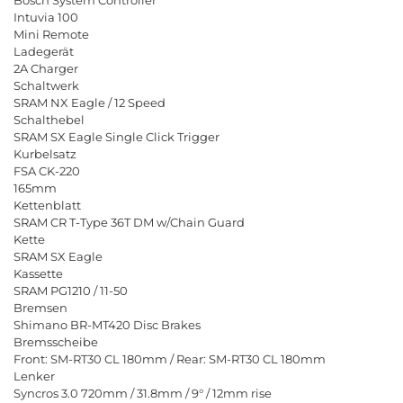
Intuvia 100
Mini Remote
Ladegerät
2A Charger
Schaltwerk
SRAM NX Eagle / 12 Speed
Schalthebel
SRAM SX Eagle Single Click Trigger
Kurbelsatz
FSA CK-220
165mm
Kettenblatt
SRAM CR T-Type 36T DM w/Chain Guard
Kette
SRAM SX Eagle
Kassette
SRAM PG1210 / 11-50
Bremsen
Shimano BR-MT420 Disc Brakes
Bremsscheibe
Front: SM-RT30 CL 180mm / Rear: SM-RT30 CL 180mm
Lenker
Syncros 3.0 720mm / 31.8mm / 9° / 12mm rise