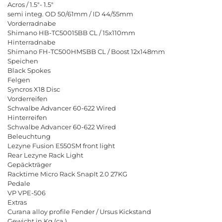
A
c
r
o
s
/
1
.
5
"
-
1
.
5
"
s
e
m
i
i
n
t
e
g
.
O
D
5
0
/
6
1
m
m
/
I
D
4
4
/
5
5
m
m
V
o
r
d
e
r
r
a
d
n
a
b
e
S
h
i
m
a
n
o
H
B
-
T
C
5
0
0
1
5
B
B
C
L
/
1
5
x
1
1
0
m
m
H
i
n
t
e
r
r
a
d
n
a
b
e
S
h
i
m
a
n
o
F
H
-
T
C
5
0
0
H
M
S
B
B
C
L
/
B
o
o
s
t
1
2
x
1
4
8
m
m
S
p
e
i
c
h
e
n
B
l
a
c
k
S
p
o
k
e
s
F
e
l
g
e
n
S
y
n
c
r
o
s
X
1
8
D
i
s
c
V
o
r
d
e
r
r
e
i
f
e
n
S
c
h
w
a
l
b
e
A
d
v
a
n
c
e
r
6
0
-
6
2
2
W
i
r
e
d
H
i
n
t
e
r
r
e
i
f
e
n
S
c
h
w
a
l
b
e
A
d
v
a
n
c
e
r
6
0
-
6
2
2
W
i
r
e
d
B
e
l
e
u
c
h
t
u
n
g
L
e
z
y
n
e
F
u
s
i
o
n
E
5
5
0
S
M
f
r
o
n
t
l
i
g
h
t
R
e
a
r
L
e
z
y
n
e
R
a
c
k
L
i
g
h
t
G
e
p
ä
c
k
t
r
ä
g
e
r
R
a
c
k
t
i
m
e
M
i
c
r
o
R
a
c
k
S
n
a
p
I
t
2
.
0
2
7
K
G
P
e
d
a
l
e
V
P
V
P
E
-
5
0
6
E
x
t
r
a
s
C
u
r
a
n
a
a
l
l
o
y
p
r
o
f
l
e
F
e
n
d
e
r
/
U
r
s
u
s
K
i
c
k
s
t
a
n
d
G
e
w
i
c
h
t
i
n
K
g
(
c
a
.
)