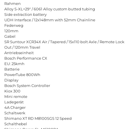
R
a
h
m
e
n
A
l
l
o
y
S
-
X
L
=
2
9
"
/
6
0
6
1
A
l
l
o
y
c
u
s
t
o
m
b
u
t
t
e
d
t
u
b
i
n
g
S
i
d
e
e
x
t
r
a
c
t
i
o
n
b
a
t
t
e
r
y
U
D
H
I
n
t
e
r
f
a
c
e
/
1
2
x
1
4
8
m
m
w
i
t
h
5
2
m
m
C
h
a
i
n
l
i
n
e
F
e
d
e
r
w
e
g
1
2
0
m
m
G
a
b
e
l
S
R
S
u
n
t
o
u
r
X
C
R
3
4
X
A
i
r
/
T
a
p
e
r
e
d
/
1
5
x
1
1
0
b
o
l
t
A
x
l
e
/
R
e
m
o
t
e
L
o
c
k
O
u
t
/
1
2
0
m
m
T
r
a
v
e
l
A
n
t
r
i
e
b
s
e
i
n
h
e
i
t
B
o
s
c
h
P
e
r
f
o
r
m
a
n
c
e
C
X
E
U
:
2
5
k
m
h
B
a
t
t
e
r
i
e
P
o
w
e
r
T
u
b
e
8
0
0
W
h
D
i
s
p
l
a
y
B
o
s
c
h
S
y
s
t
e
m
C
o
n
t
r
o
l
l
e
r
K
i
o
x
3
0
0
M
i
n
i
r
e
m
o
t
e
L
a
d
e
g
e
r
ä
t
4
A
C
h
a
r
g
e
r
S
c
h
a
l
t
w
e
r
k
S
h
i
m
a
n
o
X
T
R
D
M
8
1
0
0
S
G
S
1
2
S
p
e
e
d
S
c
h
a
l
t
h
e
b
e
l