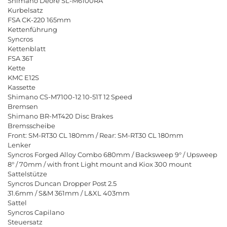
S
h
i
m
a
n
o
D
e
o
r
e
S
L
-
M
6
1
0
0
R
A
K
u
r
b
e
l
s
a
t
z
F
S
A
C
K
-
2
2
0
1
6
5
m
m
K
e
t
t
e
n
f
ü
h
r
u
n
g
S
y
n
c
r
o
s
K
e
t
t
e
n
b
l
a
t
t
F
S
A
3
6
T
K
e
t
t
e
K
M
C
E
1
2
S
K
a
s
s
e
t
t
e
S
h
i
m
a
n
o
C
S
-
M
7
1
0
0
-
1
2
1
0
-
5
1
T
1
2
S
p
e
e
d
B
r
e
m
s
e
n
S
h
i
m
a
n
o
B
R
-
M
T
4
2
0
D
i
s
c
B
r
a
k
e
s
B
r
e
m
s
s
c
h
e
i
b
e
F
r
o
n
t
:
S
M
-
R
T
3
0
C
L
1
8
0
m
m
/
R
e
a
r
:
S
M
-
R
T
3
0
C
L
1
8
0
m
m
L
e
n
k
e
r
S
y
n
c
r
o
s
F
o
r
g
e
d
A
l
l
o
y
C
o
m
b
o
6
8
0
m
m
/
B
a
c
k
s
w
e
e
p
9
°
/
U
p
s
w
e
e
p
8
°
/
7
0
m
m
/
w
i
t
h
f
r
o
n
t
L
i
g
h
t
m
o
u
n
t
a
n
d
K
i
o
x
3
0
0
m
o
u
n
t
S
a
t
t
e
l
s
t
ü
t
z
e
S
y
n
c
r
o
s
D
u
n
c
a
n
D
r
o
p
p
e
r
P
o
s
t
2
.
5
3
1
.
6
m
m
/
S
&
M
3
6
1
m
m
/
L
&
X
L
4
0
3
m
m
S
a
t
t
e
l
S
y
n
c
r
o
s
C
a
p
i
l
a
n
o
S
t
e
u
e
r
s
a
t
z