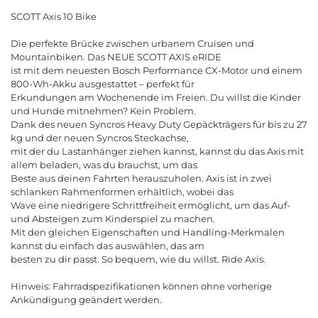
SCOTT Axis 10 Bike
Die perfekte Brücke zwischen urbanem Cruisen und
Mountainbiken. Das NEUE SCOTT AXIS eRIDE
ist mit dem neuesten Bosch Performance CX-Motor und einem
800-Wh-Akku ausgestattet
–
p
e
r
f
e
k
t
f
ü
r
E
r
k
u
n
d
u
n
g
e
n
a
m
W
o
c
h
e
n
e
n
d
e
i
m
F
r
e
i
e
n
.
D
u
w
i
l
l
s
t
d
i
e
K
i
n
d
e
r
u
n
d
H
u
n
d
e
m
i
t
n
e
h
m
e
n
?
K
e
i
n
P
r
o
b
l
e
m
.
D
a
n
k
d
e
s
n
e
u
e
n
S
y
n
c
r
o
s
H
e
a
v
y
D
u
t
y
G
e
p
ä
c
k
t
r
ä
g
e
r
s
f
ü
r
b
i
s
z
u
2
7
k
g
u
n
d
d
e
r
n
e
u
e
n
S
y
n
c
r
o
s
S
t
e
c
k
a
c
h
s
e
,
m
i
t
d
e
r
d
u
L
a
s
t
a
n
h
ä
n
g
e
r
z
i
e
h
e
n
k
a
n
n
s
t
,
k
a
n
n
s
t
d
u
d
a
s
A
x
i
s
m
i
t
a
l
l
e
m
b
e
l
a
d
e
n
,
w
a
s
d
u
b
r
a
u
c
h
s
t
,
u
m
d
a
s
B
e
s
t
e
a
u
s
d
e
i
n
e
n
F
a
h
r
t
e
n
h
e
r
a
u
s
z
u
h
o
l
e
n
.
A
x
i
s
i
s
t
i
n
z
w
e
i
s
c
h
l
a
n
k
e
n
R
a
h
m
e
n
f
o
r
m
e
n
e
r
h
ä
l
t
l
i
c
h
,
w
o
b
e
i
d
a
s
W
a
v
e
e
i
n
e
n
i
e
d
r
i
g
e
r
e
S
c
h
r
i
t
t
f
r
e
i
h
e
i
t
e
r
m
ö
g
l
i
c
h
t
,
u
m
d
a
s
A
u
f
-
u
n
d
A
b
s
t
e
i
g
e
n
z
u
m
K
i
n
d
e
r
s
p
i
e
l
z
u
m
a
c
h
e
n
.
M
i
t
d
e
n
g
l
e
i
c
h
e
n
E
i
g
e
n
s
c
h
a
f
t
e
n
u
n
d
H
a
n
d
l
i
n
g
-
M
e
r
k
m
a
l
e
n
k
a
n
n
s
t
d
u
e
i
n
f
a
c
h
d
a
s
a
u
s
w
ä
h
l
e
n
,
d
a
s
a
m
b
e
s
t
e
n
z
u
d
i
r
p
a
s
s
t
.
S
o
b
e
q
u
e
m
,
w
i
e
d
u
w
i
l
l
s
t
.
R
i
d
e
A
x
i
s
.
H
i
n
w
e
i
s
:
F
a
h
r
r
a
d
s
p
e
z
i
f
k
a
t
i
o
n
e
n
k
ö
n
n
e
n
o
h
n
e
v
o
r
h
e
r
i
g
e
A
n
k
ü
n
d
i
g
u
n
g
g
e
ä
n
d
e
r
t
w
e
r
d
e
n
.