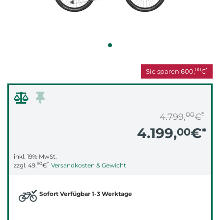
00
*
Sie sparen
600,
€
00
*
4.799,
€
4.199,
€
00
*
inkl. 19% MwSt.
90
*
zzgl.
49,
€
Versandkosten & Gewicht
Sofort Verfügbar 1-3 Werktage