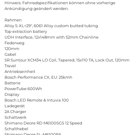
Hinweis
:
Fahrradspezifikationen
k
ö
nnen
ohne
vorherige
Ank
ü
ndigung
ge
ä
ndert
werden
.
Rahmen
Alloy
S
-
XL
=29", 6061
Alloy
custom
butted
tubing
Top
extraction
battery
UDH
Interface
, 12
x
148
mm
with
52
mm
Chainline
Federweg
120
mm
Gabel
SR
Suntour
XCM
34
LO
Coil
,
Tapered
, 15
x
110
TA
,
Lock
Out
, 120
mm
Travel
Antriebseinheit
Bosch
Performance
CX
,
EU
: 25
kmh
Batterie
PowerTube
600
Wh
Display
Bosch
LED
Remote
&
Intuvia
100
Ladeger
ä
t
2
A
Charger
Schaltwerk
Shimano
Deore
RD
M
6100
SGS
12
Speed
Schalthebel
Shimano
Deore
SL
-
M
6100
RA