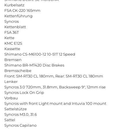
Kurbelsatz
FSA
CK
-220 165
mm
Kettenf
ü
hrung
Syncros
Kettenblatt
FSA
36
T
Kette
KMC
E
12
S
Kassette
Shimano
CS
-
M
6100-12 10-51
T
12
Speed
Bremsen
Shimano
BR
-
MT
420
Disc
Brakes
Bremsscheibe
Front
:
SM
-
RT
30
CL
180
mm
,
Rear
:
SM
-
RT
30
CL
180
mm
Lenker
Syncros
3.0 720
mm
, 31.8
mm
,
Backsweep
9
°
, 12
mm
rise
Syncros
Lock
On
Grip
Vorbau
Syncros
with
front
Light
mount
and
Intuvia
100
mount
Sattelst
ü
tze
Syncros
M
3.0, 31.6
Sattel
Syncros
Capilano