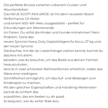
Die perfekte Brücke zwischen urbanem Cruisen und
Mountainbiken.
Das NEUE SCOTT AXIS eRIDE ist mit dem neuesten Bosch
Performance CX-Motor
und einem 600-Wh-Akku ausgestattet
–
perfekt
f
ü
r
Erkundungen
am
Wochenende
im
Freien
.
Du
willst
die
Kinder
und
Hunde
mitnehmen
?
Kein
Problem
.
Dank
des
neuen
Syncros
Heavy
Duty
Gep
ä
cktr
ä
gers
f
ü
r
bis
zu
27
kg
und
der
neuen
Syncros
Steckachse
,
mit
der
du
Lastanh
ä
nger
ziehen
kannst
,
kannst
du
das
Axis
mit
allem
beladen
,
was
du
brauchst
,
um
das
Beste
aus
deinen
Fahrten
herauszuholen
.
Axis
ist
in
zwei
schlanken
Rahmenformen
erh
ä
ltlich
,
wobei
das
Wave
eine
niedrigere
Schrittfreiheit
erm
ö
glicht
,
um
das
Auf
-
und
Absteigen
zum
Kinderspiel
zu
machen
.
Mit
den
gleichen
Eigenschaften
und
Handling
-
Merkmalen
kannst
du
einfach
das
ausw
ä
hlen
,
das
am
besten
zu
dir
passt
.
So
bequem
,
wie
du
willst
.
Ride
Axis
.