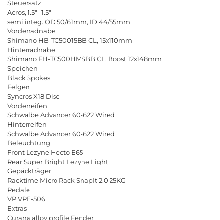
Steuersatz
Acros
, 1.5"- 1.5"
semi
integ
.
OD
50/61
mm
,
ID
44/55
mm
Vorderradnabe
Shimano
HB
-
TC
50015
BB
CL
, 15
x
110
mm
Hinterradnabe
Shimano
FH
-
TC
500
HMSBB
CL
,
Boost
12
x
148
mm
Speichen
Black
Spokes
Felgen
Syncros
X
18
Disc
Vorderreifen
Schwalbe
Advancer
60-622
Wired
Hinterreifen
Schwalbe
Advancer
60-622
Wired
Beleuchtung
Front
Lezyne
Hecto
E
65
Rear
Super
Bright
Lezyne
Light
Gep
ä
cktr
ä
ger
Racktime
Micro
Rack
SnapIt
2.0 25
KG
Pedale
VP
VPE
-506
Extras
Curana
alloy
profile
Fender