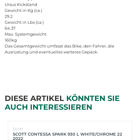
Ursus
Kickstand
Gewicht
in
Kg
(
ca
.)
29.2
Gewicht
in
Lbs
(
ca
.)
64.37
Max
.
Systemgewicht
160
kg
Das
Gesamtgewicht
umfasst
das
Bike
,
den
Fahrer
,
die
Ausr
ü
stung
und
eventuelles
weiteres
Gep
ä
ck
.
DIESE ARTIKEL
KÖNNTEN SIE
AUCH INTERESSIEREN
Scott
SCOTT CONTESSA SPARK 930 L WHITE/CHROME 22
2022