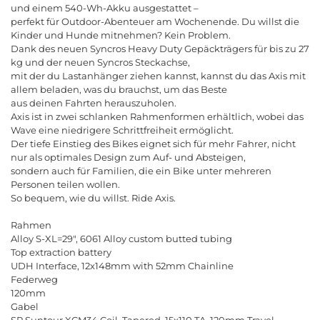
und einem 540-Wh-Akku ausgestattet
–
perfekt für Outdoor-Abenteuer am Wochenende. Du willst die
Kinder und Hunde mitnehmen? Kein Problem.
Dank des neuen Syncros Heavy Duty Gepäckträgers für bis zu 27
kg und der neuen Syncros Steckachse,
mit der du Lastanhänger ziehen kannst, kannst du das Axis mit
allem beladen, was du brauchst, um das Beste
aus deinen Fahrten herauszuholen.
Axis ist in zwei schlanken Rahmenformen erhältlich, wobei das
Wave eine niedrigere Schrittfreiheit ermöglicht.
Der tiefe Einstieg des Bikes eignet sich für mehr Fahrer, nicht
nur als optimales Design zum Auf- und Absteigen,
sondern auch für Familien, die ein Bike unter mehreren
Personen teilen wollen.
So bequem, wie du willst. Ride Axis.
Rahmen
Alloy S-XL=29", 6061 Alloy custom butted tubing
Top extraction battery
UDH Interface, 12x148mm with 52mm Chainline
Federweg
120mm
Gabel
SR Suntour XCM34 Coil, Tapered, 15x110 TA, 120mm Travel