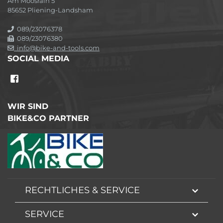
Am Moosrain 5
85652 Pliening-Landsham
089/23076378
089/23076380
info@bike-and-tools.com
SOCIAL MEDIA
WIR SIND
BIKE&CO PARTNER
RECHTLICHES & SERVICE
SERVICE