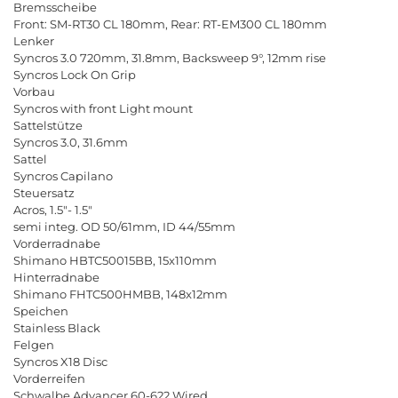
Bremsscheibe
Front: SM-RT30 CL 180mm, Rear: RT-EM300 CL 180mm
Lenker
Syncros 3.0 720mm, 31.8mm, Backsweep 9°, 12mm rise
Syncros Lock On Grip
Vorbau
Syncros with front Light mount
Sattelstütze
Syncros 3.0, 31.6mm
Sattel
Syncros Capilano
Steuersatz
Acros, 1.5"- 1.5"
semi integ. OD 50/61mm, ID 44/55mm
Vorderradnabe
Shimano HBTC50015BB, 15x110mm
Hinterradnabe
Shimano FHTC500HMBB, 148x12mm
Speichen
Stainless Black
Felgen
Syncros X18 Disc
Vorderreifen
Schwalbe Advancer 60-622 Wired