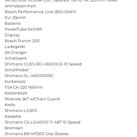
Antriebseinheit
Bosch Performance Line (BDU346Y)
EU: 25kmh
Batterie
PowerTube 540Wh
Display
Bosch Purion 200
Ladegerät
2A Charger
Schaltwerk
Shimano CUES RD-U6000GS 10 Speed
Schalthebel
Shimano SL-U600010RC
Kurbelsatz
FSA CK-220 165mm
Kettenblatt
Miranda 36T w/Chain Guard
Kette
Shimano LG500
Kassette
Shimano CS-LG40010 11-48T 10 Speed
Bremsen
Shimano BR-MT200 Disc Brakes