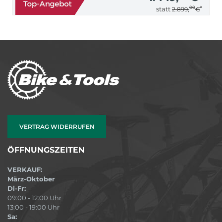
00
*
statt
2.899,
€
VERTRAG WIDERRUFEN
ÖFFNUNGSZEITEN
VERKAUF:
März-Oktober
Di-Fr:
09:00 - 12:00 Uhr
13:00 - 19:00 Uhr
Sa: