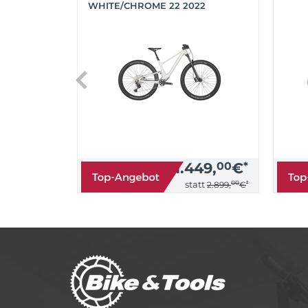
WHITE/CHROME 22 2022
1.449,
00
€
*
00
*
statt
2.899,
€