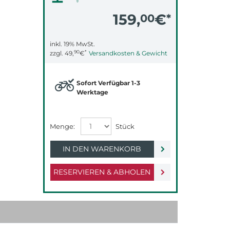
159,
€
00
*
inkl. 19% MwSt.
90
*
zzgl.
49,
€
Versandkosten & Gewicht
Sofort Verfügbar 1-3
Werktage
IN DEN WARENKORB
RESERVIEREN & ABHOLEN