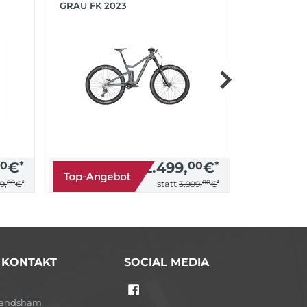
GRAU FK 2023
PROGRESS
0
€
*
2.499,
00
€
*
00
*
00
*
statt
9,
€
3.999,
€
/ KONTAKT
SOCIAL MEDIA
-Landsham