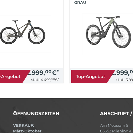
GRAU
2.999,
00
€
*
2.999,
0
00
*
statt
statt
4.499,
€
3.99
ÖFFNUNGSZEITEN
ANSCHRIFT 
VERKAUF:
Am Moosrain 5
März-Oktober
85652 Pliening