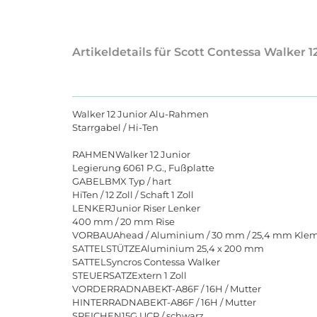
Artikeldetails für Scott Contessa Walker 1
Walker 12 Junior Alu-Rahmen
Starrgabel / Hi-Ten
RAHMENWalker 12 Junior
Legierung 6061 P.G., Fußplatte
GABELBMX Typ / hart
HiTen / 12 Zoll / Schaft 1 Zoll
LENKERJunior Riser Lenker
400 mm / 20 mm Rise
VORBAUAhead / Aluminium / 30 mm / 25,4 mm Klem
SATTELSTÜTZEAluminium 25,4 x 200 mm
SATTELSyncros Contessa Walker
STEUERSATZExtern 1 Zoll
VORDERRADNABEKT-A86F / 16H / Mutter
HINTERRADNABEKT-A86F / 16H / Mutter
SPEICHEN15G UCP / schwarz