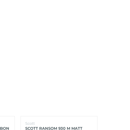
Scott
Scott
RBON
SCOTT RANSOM 930 M MATT
SCOTT FOIL