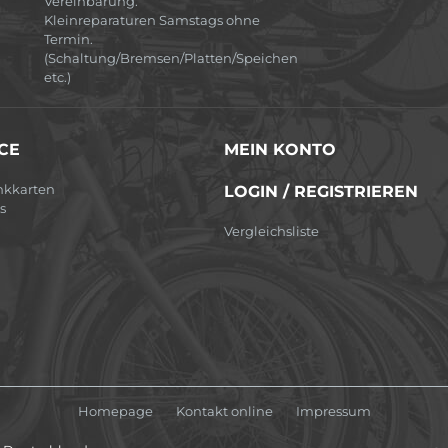
Vereinbarung.
Kleinreparaturen Samstags ohne
Termin.
(Schaltung/Bremsen/Platten/Speichen
etc.)
CE
MEIN KONTO
nkkarten
LOGIN / REGISTRIEREN
s
Vergleichsliste
Homepage
Kontakt online
Impressum