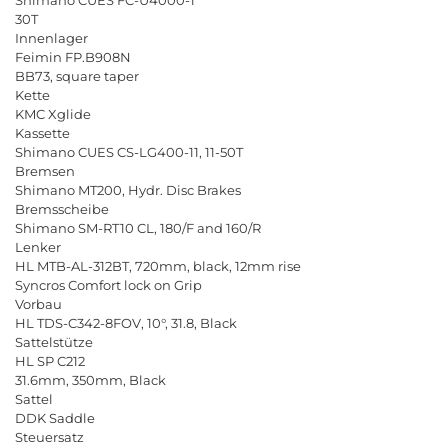
30
T
Innenlager
Feimin
FP
.
B
908
N
BB
73,
square
taper
Kette
KMC
Xglide
Kassette
Shimano
CUES
CS
-
LG
400-11, 11-50
T
Bremsen
Shimano
MT
200,
Hydr
.
Disc
Brakes
Bremsscheibe
Shimano
SM
-
RT
10
CL
, 180/
F
and
160/
R
Lenker
HL
MTB
-
AL
-312
BT
, 720
mm
,
black
, 12
mm
rise
Syncros
Comfort
lock
on
Grip
Vorbau
HL
TDS
-
C
342-8
FOV
, 10
°
, 31.8,
Black
Sattelst
ü
tze
HL
SP
C
212
31.6
mm
, 350
mm
,
Black
Sattel
DDK
Saddle
Steuersatz