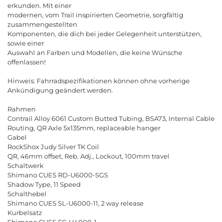
erkunden
.
Mit
einer
modernen
,
vom
Trail
inspirierten
Geometrie
,
sorgf
ä
ltig
zusammengestellten
Komponenten
,
die
dich
bei
jeder
Gelegenheit
unterst
ü
tzen
,
sowie
einer
Auswahl
an
Farben
und
Modellen
,
die
keine
W
ü
nsche
offenlassen
!
Hinweis
:
Fahrradspezifikationen
k
ö
nnen
ohne
vorherige
Ank
ü
ndigung
ge
ä
ndert
werden
.
Rahmen
Contrail
Alloy
6061
Custom
Butted
Tubing
,
BSA
73,
Internal
Cable
Routing
,
QR
Axle
5
x
135
mm
,
replaceable
hanger
Gabel
RockShox
Judy
Silver
TK
Coil
QR
, 46
mm
offset
,
Reb
.
Adj
.,
Lockout
, 100
mm
travel
Schaltwerk
Shimano
CUES
RD
-
U
6000-
SGS
Shadow
Type
, 11
Speed
Schalthebel
Shimano
CUES
SL
-
U
6000-11, 2
way
release
Kurbelsatz
Shimano
CUES
FC
-
U
4000-1