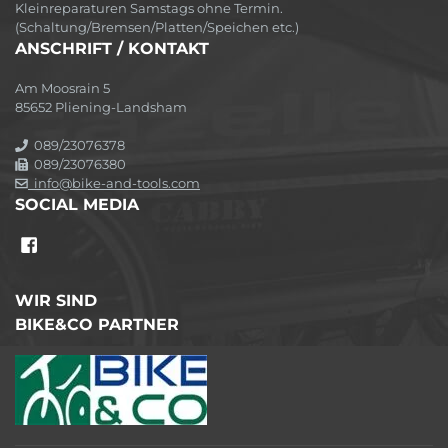
Kleinreparaturen Samstags ohne Termin.
(Schaltung/Bremsen/Platten/Speichen etc.)
ANSCHRIFT / KONTAKT
Am Moosrain 5
85652 Pliening-Landsham
089/23076378
089/23076380
info@bike-and-tools.com
SOCIAL MEDIA
WIR SIND
BIKE&CO PARTNER