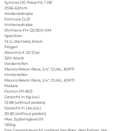
Syncros
OE
Press
Fit
, 1 1/8"
ZS
56-62
mm
Vorderradnabe
Formula
CL
51
Hinterradnabe
Shimano
FH
-
QC
300-
HM
Speichen
14
G
,
stainless
,
black
Felgen
Alexrims
X
-20
Disc
32
H
,
black
Vorderreifen
Maxxis
Rekon
Race
, 2.4",
DUAL
, 60
PTI
Hinterreifen
Maxxis
Rekon
Race
, 2.4",
DUAL
, 60
PTI
Pedale
Feimin
FP
-803
Gewicht
in
Kg
(
ca
.)
13.98 (
without
pedals
)
Gewicht
in
Lbs
(
ca
.)
30.82 (
without
pedals
)
Max
.
Systemgewicht
130
kg
Das
Gesamtgewicht
umfasst
das
Bike
,
den
Fahrer
,
die