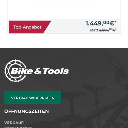
1.449,
00
€
*
00
*
statt
2.899,
€
VERTRAG WIDERRUFEN
ÖFFNUNGSZEITEN
VERKAUF:
März-Oktober