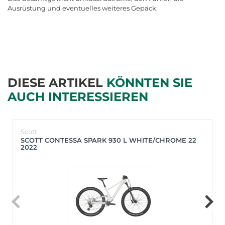
Ausr
ü
stung
und
eventuelles
weiteres
Gep
ä
ck
.
DIESE ARTIKEL
KÖNNTEN SIE
AUCH INTERESSIEREN
Scott
SCOTT CONTESSA SPARK 930 L WHITE/CHROME 22
2022