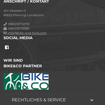
ANSCHRIFT / KONTAKT
Am Moosrain 5
85652 Pliening-Landsham
089/23076378
089/23076380
info@bike-and-tools.com
SOCIAL MEDIA
WIR SIND
BIKE&CO PARTNER
RECHTLICHES & SERVICE