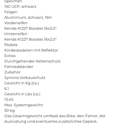
Speichen
15
G
UCP
,
schwarz
Felgen
Aluminium
,
schwarz
, 16
H
Vorderreifen
Kenda
K
1227
Booster
,16
x
2,0"
Hinterreifen
Kenda
K
1227
Booster
,16
x
2,0"
Pedale
Kinderpedalen
mit
Reflektor
Extras
Durchgehender
Kettenschutz
Fahrradst
ä
nder
Zubeh
ö
r
Syncros
Vorbauschutz
Gewicht
in
Kg
(
ca
.)
6,1
Gewicht
in
Lbs
(
ca
.)
13,45
Max
.
Systemgewicht
50
kg
Das
Gesamtgewicht
umfasst
das
Bike
,
den
Fahrer
,
die
Ausr
ü
stung
und
eventuelles
zus
ä
tzliches
Gep
ä
ck
.