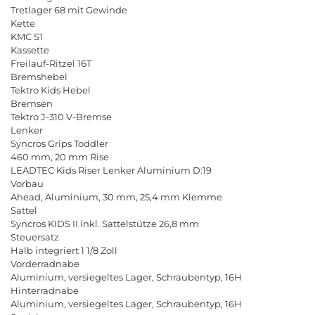
Tretlager
68
mit
Gewinde
Kette
KMC
S
1
Kassette
Freilauf
-
Ritzel
16
T
Bremshebel
Tektro
Kids
Hebel
Bremsen
Tektro
J
-310
V
-
Bremse
Lenker
Syncros
Grips
Toddler
460
mm
, 20
mm
Rise
LEADTEC
Kids
Riser
Lenker
Aluminium
D
:19
Vorbau
Ahead
,
Aluminium
, 30
mm
, 25,4
mm
Klemme
Sattel
Syncros
KIDS
II
inkl
.
Sattelst
ü
tze
26,8
mm
Steuersatz
Halb
integriert
1 1/8
Zoll
Vorderradnabe
Aluminium
,
versiegeltes
Lager
,
Schraubentyp
, 16
H
Hinterradnabe
Aluminium
,
versiegeltes
Lager
,
Schraubentyp
, 16
H