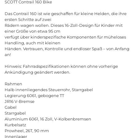
SCOTT Contrail 160 Bike
Das Contrail 160 ist wie geschaffen für kleine Helden, die ihre
ersten Schritte auf zwei
Rädern wagen wollen. Dieses 16-Zoll-Design für Kinder mit
einer Größe von etwa 95 cm
verfügt über kinderspezifische Komponenten für müheloses
Handling, auch mit kleinen
Händen. Vertrauen, Kontrolle und endloser Spaß
–
von
Anfang
an
!
Hinweis
:
Fahrradspezifikationen
k
ö
nnen
ohne
vorherige
Ank
ü
ndigung
ge
ä
ndert
werden
.
Rahmen
Halb
innenliegendes
Steuerrohr
,
Starrgabel
Legierung
6061,
gebogene
TT
JR
16
V
-
Bremse
Gabel
Starrgabel
Aluminium
6061, 16
Zoll
,
V
-
Kolbenbremsen
Kurbelsatz
Prowheel
, 26
T
, 90
mm
Innenlager