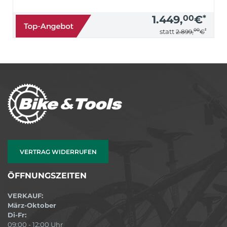
1.449,
00
€
*
00
*
statt
2.899,
€
VERTRAG WIDERRUFEN
ÖFFNUNGSZEITEN
VERKAUF:
März-Oktober
Di-Fr:
09:00 - 12:00 Uhr