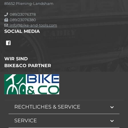
85652 Pliening-Landsham
089/23076378
089/23076380
info@bike-and-tools.com
SOCIAL MEDIA
WIR SIND
BIKE&CO PARTNER
RECHTLICHES & SERVICE
SERVICE