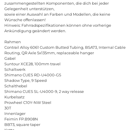
zusammengestellten Komponenten, die dich bei jeder
Gelegenheit unterstützen,
sowie einer Auswahl an Farben und Modellen, die keine
Wünsche offenlassen!
Hinweis: Fahrradspezifikationen können ohne vorherige
Ankündigung geändert werden.
Rahmen
Contrail Alloy 6061 Custom Butted Tubing, BSA73, Internal Cable
Routing, QR Axle 5x135mm, replaceable hanger
Gabel
Suntour XCE28, 100mm travel
Schaltwerk
Shimano CUES RD-U4000-GS
Shadow Type, 9 Speed
Schalthebel
Shimano CUES SL-U4000-9, 2 way release
Kurbelsatz
Prowheel C10Y-NW Steel
30T
Innenlager
Feimin FP.B908N
BB73, square taper
Kette