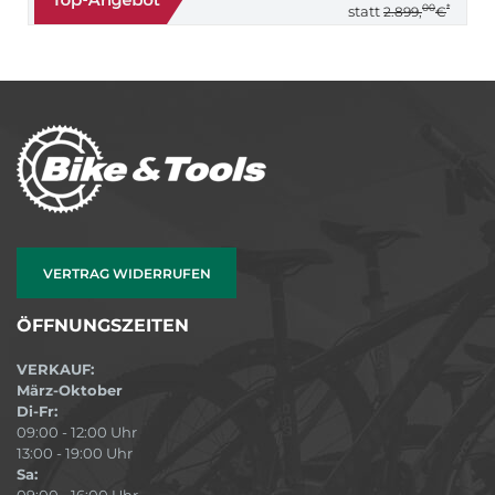
00
*
statt
2.899,
€
VERTRAG WIDERRUFEN
ÖFFNUNGSZEITEN
VERKAUF:
März-Oktober
Di-Fr:
09:00 - 12:00 Uhr
13:00 - 19:00 Uhr
Sa:
09:00 - 16:00 Uhr