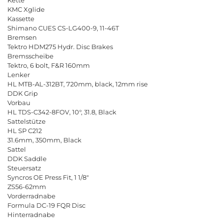
KMC Xglide
Kassette
Shimano CUES CS-LG400-9, 11-46T
Bremsen
Tektro HDM275 Hydr. Disc Brakes
Bremsscheibe
Tektro, 6 bolt, F&R 160mm
Lenker
HL MTB-AL-312BT, 720mm, black, 12mm rise
DDK Grip
Vorbau
HL TDS-C342-8FOV, 10°, 31.8, Black
Sattelstütze
HL SP C212
31.6mm, 350mm, Black
Sattel
DDK Saddle
Steuersatz
Syncros OE Press Fit, 1 1/8"
ZS56-62mm
Vorderradnabe
Formula DC-19 FQR Disc
Hinterradnabe