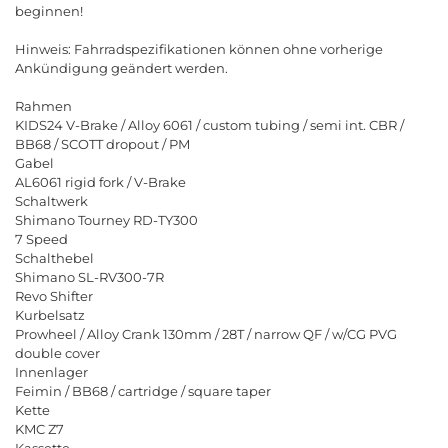
beginnen!
Hinweis: Fahrradspezifikationen können ohne vorherige
Ankündigung geändert werden.
Rahmen
KIDS24 V-Brake / Alloy 6061 / custom tubing / semi int. CBR /
BB68 / SCOTT dropout / PM
Gabel
AL6061 rigid fork / V-Brake
Schaltwerk
Shimano Tourney RD-TY300
7 Speed
Schalthebel
Shimano SL-RV300-7R
Revo Shifter
Kurbelsatz
Prowheel / Alloy Crank 130mm / 28T / narrow QF / w/CG PVG
double cover
Innenlager
Feimin / BB68 / cartridge / square taper
Kette
KMC Z7
Kassette