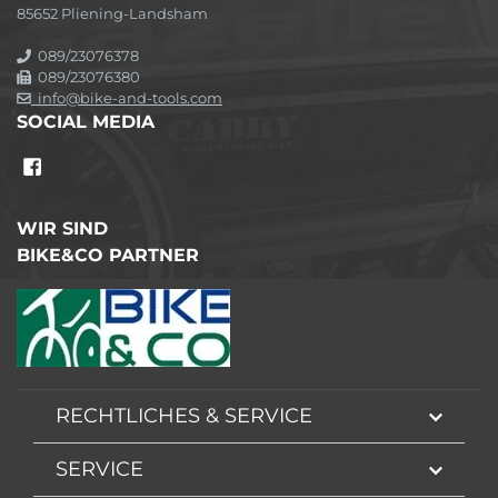
85652 Pliening-Landsham
089/23076378
089/23076380
info@bike-and-tools.com
SOCIAL MEDIA
WIR SIND
BIKE&CO PARTNER
RECHTLICHES & SERVICE
SERVICE