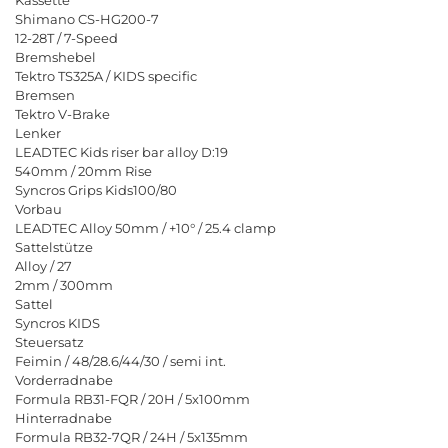
Shimano CS-HG200-7
12-28T / 7-Speed
Bremshebel
Tektro TS325A / KIDS specific
Bremsen
Tektro V-Brake
Lenker
LEADTEC Kids riser bar alloy D:19
540mm / 20mm Rise
Syncros Grips Kids100/80
Vorbau
LEADTEC Alloy 50mm / +10° / 25.4 clamp
Sattelstütze
Alloy / 27
2mm / 300mm
Sattel
Syncros KIDS
Steuersatz
Feimin / 48/28.6/44/30 / semi int.
Vorderradnabe
Formula RB31-FQR / 20H / 5x100mm
Hinterradnabe
Formula RB32-7QR / 24H / 5x135mm