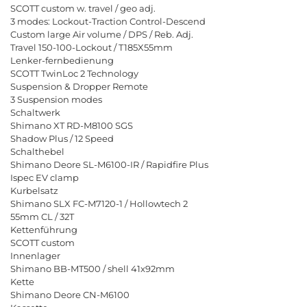
SCOTT custom w. travel / geo adj.
3 modes: Lockout-Traction Control-Descend
Custom large Air volume / DPS / Reb. Adj.
Travel 150-100-Lockout / T185X55mm
Lenker-fernbedienung
SCOTT TwinLoc 2 Technology
Suspension & Dropper Remote
3 Suspension modes
Schaltwerk
Shimano XT RD-M8100 SGS
Shadow Plus / 12 Speed
Schalthebel
Shimano Deore SL-M6100-IR / Rapidfire Plus
Ispec EV clamp
Kurbelsatz
Shimano SLX FC-M7120-1 / Hollowtech 2
55mm CL / 32T
Kettenführung
SCOTT custom
Innenlager
Shimano BB-MT500 / shell 41x92mm
Kette
Shimano Deore CN-M6100