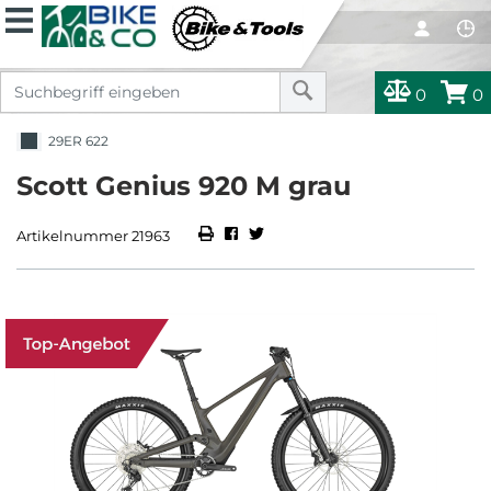
0
0
29ER 622
Scott Genius 920 M grau
Artikelnummer 21963