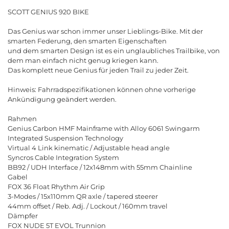
SCOTT GENIUS 920 BIKE
Das Genius war schon immer unser Lieblings-Bike. Mit der
smarten Federung, den smarten Eigenschaften
und dem smarten Design ist es ein unglaubliches Trailbike, von
dem man einfach nicht genug kriegen kann.
Das komplett neue Genius für jeden Trail zu jeder Zeit.
Hinweis: Fahrradspezifikationen können ohne vorherige
Ankündigung geändert werden.
Rahmen
Genius Carbon HMF Mainframe with Alloy 6061 Swingarm
Integrated Suspension Technology
Virtual 4 Link kinematic / Adjustable head angle
Syncros Cable Integration System
BB92 / UDH Interface / 12x148mm with 55mm Chainline
Gabel
FOX 36 Float Rhythm Air Grip
3-Modes / 15x110mm QR axle / tapered steerer
44mm offset / Reb. Adj. / Lockout / 160mm travel
Dämpfer
FOX NUDE 5T EVOL Trunnion