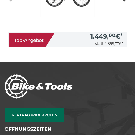
1.449,
00
€
*
00
*
statt
2.899,
€
VERTRAG WIDERRUFEN
ÖFFNUNGSZEITEN