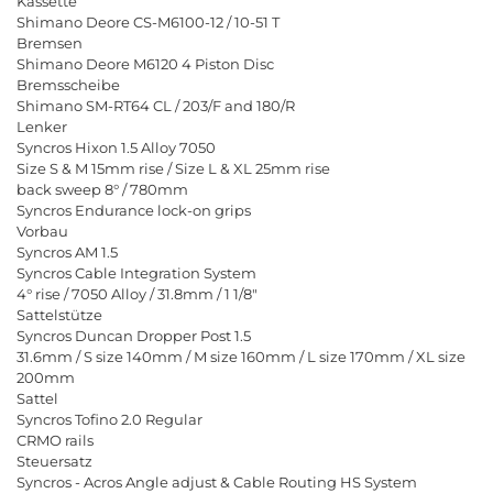
Kassette
Shimano Deore CS-M6100-12 / 10-51 T
Bremsen
Shimano Deore M6120 4 Piston Disc
Bremsscheibe
Shimano SM-RT64 CL / 203/F and 180/R
Lenker
Syncros Hixon 1.5 Alloy 7050
Size S & M 15mm rise / Size L & XL 25mm rise
back sweep 8° / 780mm
Syncros Endurance lock-on grips
Vorbau
Syncros AM 1.5
Syncros Cable Integration System
4° rise / 7050 Alloy / 31.8mm / 1 1/8"
Sattelstütze
Syncros Duncan Dropper Post 1.5
31.6mm / S size 140mm / M size 160mm / L size 170mm / XL size
200mm
Sattel
Syncros Tofino 2.0 Regular
CRMO rails
Steuersatz
Syncros - Acros Angle adjust & Cable Routing HS System