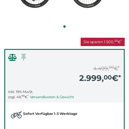
00
*
Sie sparen
1.500,
€
00
*
4.499,
€
2.999,
€
00
*
inkl. 19% MwSt.
90
*
zzgl.
49,
€
Versandkosten & Gewicht
Sofort Verfügbar 1-3 Werktage