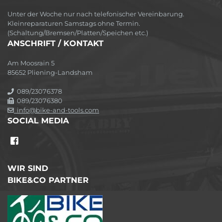
Unter der Woche nur nach telefonischer Vereinbarung.
Kleinreparaturen Samstags ohne Termin.
(Schaltung/Bremsen/Platten/Speichen etc.)
ANSCHRIFT / KONTAKT
Am Moosrain 5
85652 Pliening-Landsham
089/23076378
089/23076380
info@bike-and-tools.com
SOCIAL MEDIA
WIR SIND
BIKE&CO PARTNER