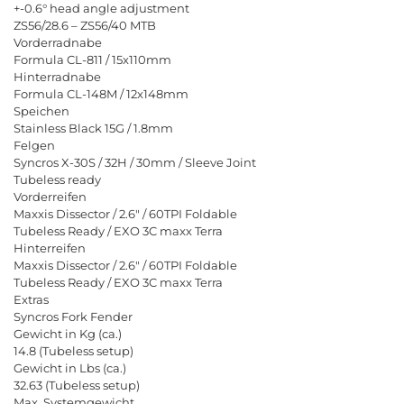
+-0.6° head angle adjustment
ZS56/28.6 – ZS56/40 MTB
Vorderradnabe
Formula CL-811 / 15x110mm
Hinterradnabe
Formula CL-148M / 12x148mm
Speichen
Stainless Black 15G / 1.8mm
Felgen
Syncros X-30S / 32H / 30mm / Sleeve Joint
Tubeless ready
Vorderreifen
Maxxis Dissector / 2.6" / 60TPI Foldable
Tubeless Ready / EXO 3C maxx Terra
Hinterreifen
Maxxis Dissector / 2.6" / 60TPI Foldable
Tubeless Ready / EXO 3C maxx Terra
Extras
Syncros Fork Fender
Gewicht in Kg (ca.)
14.8 (Tubeless setup)
Gewicht in Lbs (ca.)
32.63 (Tubeless setup)
Max. Systemgewicht