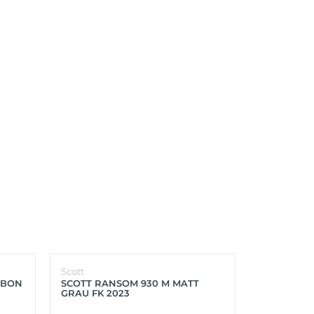
Scott
Scott
RBON
SCOTT RANSOM 930 M MATT
SCOTT FOIL
GRAU FK 2023
PROGRESS