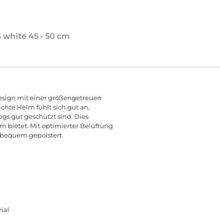
S white 45 - 50 cm
esign mit einer größengetreuen
chte Helm fühlt sich gut an,
egs gut geschützt sind. Dies
lm bietet. Mit optimierter Belüftung
 bequem gepolstert.
ial