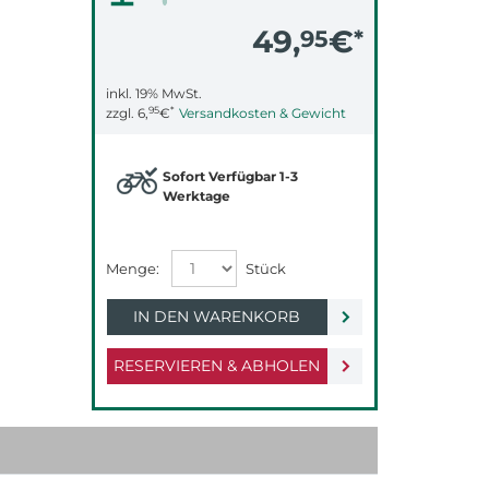
49,
€
95
*
inkl. 19% MwSt.
95
*
zzgl.
6,
€
Versandkosten & Gewicht
Sofort Verfügbar 1-3
Werktage
IN DEN WARENKORB
RESERVIEREN & ABHOLEN