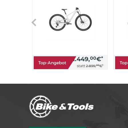
1.449,
00
€
*
00
*
statt
2.899,
€