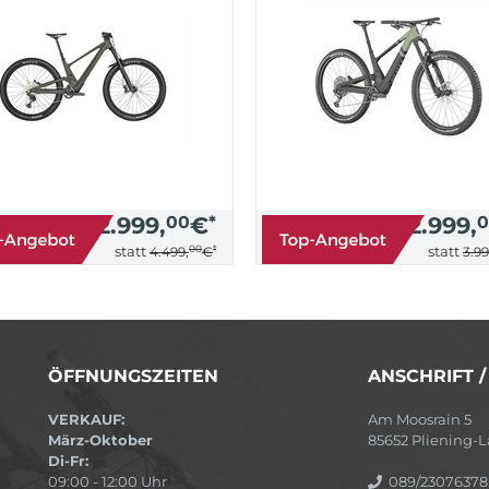
2.999,
00
€
*
2.999,
0
00
*
statt
statt
4.499,
€
3.99
ÖFFNUNGSZEITEN
ANSCHRIFT 
VERKAUF:
Am Moosrain 5
März-Oktober
85652 Pliening
Di-Fr:
09:00 - 12:00 Uhr
089/23076378