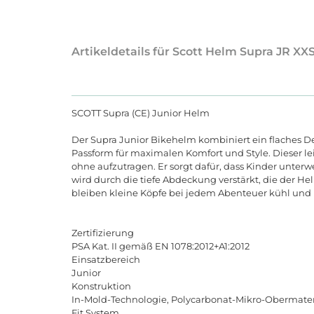
Artikeldetails für Scott Helm Supra JR XX
SCOTT Supra (CE) Junior Helm
Der Supra Junior Bikehelm kombiniert ein flaches D
Passform für maximalen Komfort und Style. Dieser lei
ohne aufzutragen. Er sorgt dafür, dass Kinder unterw
wird durch die tiefe Abdeckung verstärkt, die der He
bleiben kleine Köpfe bei jedem Abenteuer kühl und
Zertifizierung
PSA Kat. II gemäß EN 1078:2012+A1:2012
Einsatzbereich
Junior
Konstruktion
In-Mold-Technologie, Polycarbonat-Mikro-Obermater
Fit System