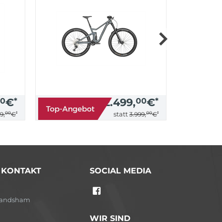
0
€
*
2.499,
00
€
*
00
*
00
*
statt
9,
€
3.999,
€
/ KONTAKT
SOCIAL MEDIA
-Landsham
WIR SIND