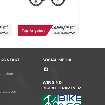
0
€
*
2.499,
00
€
*
00
*
00
*
statt
9,
€
3.999,
€
/ KONTAKT
SOCIAL MEDIA
-Landsham
WIR SIND
BIKE&CO PARTNER
-tools.com