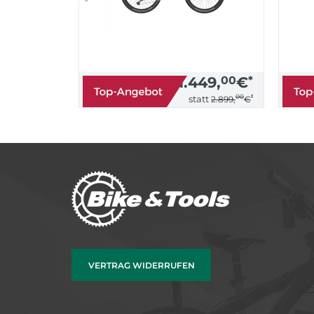
1.449,
00
€
*
00
*
statt
2.899,
€
VERTRAG WIDERRUFEN