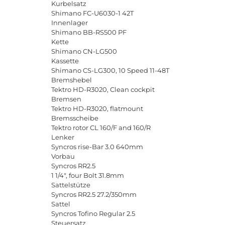
Kurbelsatz
Shimano FC-U6030-1 42T
Innenlager
Shimano BB-RS500 PF
Kette
Shimano CN-LG500
Kassette
Shimano CS-LG300, 10 Speed 11-48T
Bremshebel
Tektro HD-R3020, Clean cockpit
Bremsen
Tektro HD-R3020, flatmount
Bremsscheibe
Tektro rotor CL 160/F and 160/R
Lenker
Syncros rise-Bar 3.0 640mm
Vorbau
Syncros RR2.5
1 1/4", four Bolt 31.8mm
Sattelstütze
Syncros RR2.5 27.2/350mm
Sattel
Syncros Tofino Regular 2.5
Steuersatz