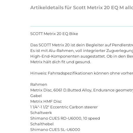
Artikeldetails für Scott Metrix 20 EQ M all
SCOTT Metrix 20 EQ Bike
Das SCOTT Metrix 20 ist dein Begleiter auf Pendlerstre
Es ist mit Alu-Rahmen, voll integrierter Zugverlegung
High-End-Komponenten ausgestattet. Ob in den Ber
Metrix hält dich fit und gesund.
Hinweis: Fahrradspezifikationen können ohne vorh
Rahmen
Metrix Disc, 6061 D.Butted Alloy, Endurance geomet
Gabel
Metrix HMF Disc
1 1/4"-1 1/2" Eccentric Carbon steerer
Schaltwerk
Shimano CUES RD-U6000, 10 speed
Schalthebel
Shimano CUES SL-U6000