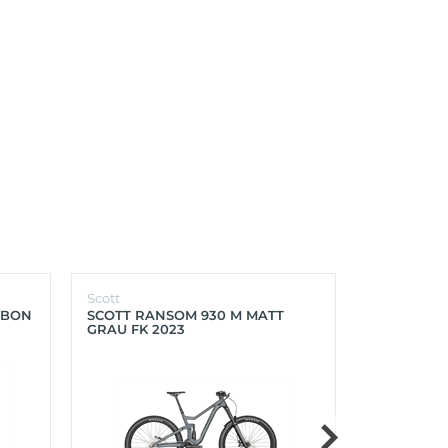
Scott
Scott
RBON
SCOTT RANSOM 930 M MATT
SCOTT FOIL
GRAU FK 2023
PROGRESS