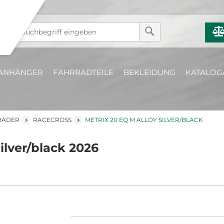
ANHÄNGER
FAHRRADTEILE
BEKLEIDUNG
KATALOG
RÄDER
RACECROSS
METRIX 20 EQ M ALLOY SILVER/BLACK
ilver/black 2026