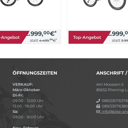
2.999,
00
€
*
2.999,
0
00
*
statt
statt
4.499,
€
3.99
ÖFFNUNGSZEITEN
ANSCHRIFT 
VERKAUF:
Am Moosrain 5
März-Oktober
85652 Pliening
Di-Fr:
09:00 - 12:00 Uhr
089/23076378
13:00 - 19:00 Uhr
089/23076380
Sa:
info@bike-and
09:00 - 16:00 Uhr
Nov- Februar