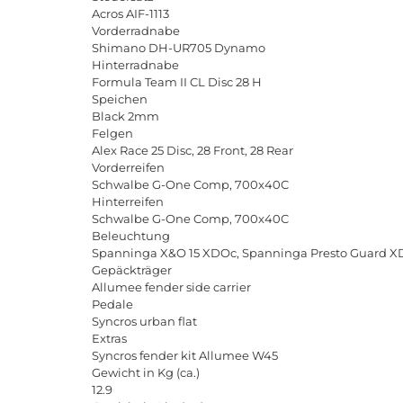
Acros AIF-1113
Vorderradnabe
Shimano DH-UR705 Dynamo
Hinterradnabe
Formula Team II CL Disc 28 H
Speichen
Black 2mm
Felgen
Alex Race 25 Disc, 28 Front, 28 Rear
Vorderreifen
Schwalbe G-One Comp, 700x40C
Hinterreifen
Schwalbe G-One Comp, 700x40C
Beleuchtung
Spanninga X&O 15 XDOc, Spanninga Presto Guard X
Gepäckträger
Allumee fender side carrier
Pedale
Syncros urban flat
Extras
Syncros fender kit Allumee W45
Gewicht in Kg (ca.)
12.9