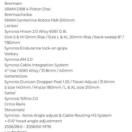
B
r
e
m
s
e
n
S
R
A
M
D
B
8
4
P
i
s
t
o
n
D
i
s
c
B
r
e
m
s
s
c
h
e
i
b
e
S
R
A
M
C
e
n
t
e
r
l
i
n
e
R
o
t
o
r
s
F
&
R
2
0
0
m
m
L
e
n
k
e
r
S
y
n
c
r
o
s
H
i
x
o
n
2
.
0
A
l
l
o
y
6
0
6
1
D
.
B
.
S
i
z
e
S
&
M
1
2
m
m
R
i
s
e
/
S
i
z
e
L
&
X
L
2
0
m
m
R
i
s
e
/
b
a
c
k
s
w
e
e
p
8
°
/
7
8
0
m
m
S
y
n
c
r
o
s
E
n
d
u
r
a
n
c
e
l
o
c
k
-
o
n
g
r
i
p
s
V
o
r
b
a
u
S
y
n
c
r
o
s
A
M
2
.
0
S
y
n
c
r
o
s
C
a
b
l
e
I
n
t
e
g
r
a
t
i
o
n
S
y
s
t
e
m
4
°
r
i
s
e
/
6
0
6
1
A
l
l
o
y
/
3
1
.
8
m
m
/
4
0
m
m
S
a
t
t
e
l
s
t
ü
t
z
e
S
y
n
c
r
o
s
D
u
n
c
a
n
D
r
o
p
p
e
r
P
o
s
t
1
.
5
S
/
T
r
a
v
e
l
A
d
j
u
s
t
/
3
1
.
6
m
m
S
s
i
z
e
1
4
0
m
m
/
M
s
i
z
e
1
8
0
m
m
/
L
&
X
L
s
i
z
e
2
1
0
m
m
S
a
t
t
e
l
S
y
n
c
r
o
s
T
o
f
n
o
2
.
0
C
r
m
o
R
a
i
l
s
S
t
e
u
e
r
s
a
t
z
S
y
n
c
r
o
s
-
A
c
r
o
s
A
n
g
l
e
a
d
j
u
s
t
&
C
a
b
l
e
R
o
u
t
i
n
g
H
S
S
y
s
t
e
m
+
-
0
.
6
°
h
e
a
d
a
n
g
l
e
a
d
j
u
s
t
m
e
n
t
Z
S
5
6
/
2
8
.
6
–
Z
S
5
6
/
4
0
M
T
B
L
a
u
f
r
a
d
s
a
t
z