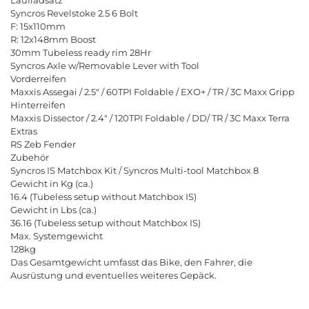
S
y
n
c
r
o
s
R
e
v
e
l
s
t
o
k
e
2
.
5
6
B
o
l
t
F
:
1
5
x
1
1
0
m
m
R
:
1
2
x
1
4
8
m
m
B
o
o
s
t
3
0
m
m
T
u
b
e
l
e
s
s
r
e
a
d
y
r
i
m
2
8
H
r
S
y
n
c
r
o
s
A
x
l
e
w
/
R
e
m
o
v
a
b
l
e
L
e
v
e
r
w
i
t
h
T
o
o
l
V
o
r
d
e
r
r
e
i
f
e
n
M
a
x
x
i
s
A
s
s
e
g
a
i
/
2
.
5
"
/
6
0
T
P
I
F
o
l
d
a
b
l
e
/
E
X
O
+
/
T
R
/
3
C
M
a
x
x
G
r
i
p
p
H
i
n
t
e
r
r
e
i
f
e
n
M
a
x
x
i
s
D
i
s
s
e
c
t
o
r
/
2
.
4
"
/
1
2
0
T
P
I
F
o
l
d
a
b
l
e
/
D
D
/
T
R
/
3
C
M
a
x
x
T
e
r
r
a
E
x
t
r
a
s
R
S
Z
e
b
F
e
n
d
e
r
Z
u
b
e
h
ö
r
S
y
n
c
r
o
s
I
S
M
a
t
c
h
b
o
x
K
i
t
/
S
y
n
c
r
o
s
M
u
l
t
i
-
t
o
o
l
M
a
t
c
h
b
o
x
8
G
e
w
i
c
h
t
i
n
K
g
(
c
a
.
)
1
6
.
4
(
T
u
b
e
l
e
s
s
s
e
t
u
p
w
i
t
h
o
u
t
M
a
t
c
h
b
o
x
I
S
)
G
e
w
i
c
h
t
i
n
L
b
s
(
c
a
.
)
3
6
.
1
6
(
T
u
b
e
l
e
s
s
s
e
t
u
p
w
i
t
h
o
u
t
M
a
t
c
h
b
o
x
I
S
)
M
a
x
.
S
y
s
t
e
m
g
e
w
i
c
h
t
1
2
8
k
g
D
a
s
G
e
s
a
m
t
g
e
w
i
c
h
t
u
m
f
a
s
s
t
d
a
s
B
i
k
e
,
d
e
n
F
a
h
r
e
r
,
d
i
e
A
u
s
r
ü
s
t
u
n
g
u
n
d
e
v
e
n
t
u
e
l
l
e
s
w
e
i
t
e
r
e
s
G
e
p
ä
c
k
.