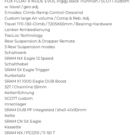
F
O
X
F
L
O
A
T
X
N
U
D
E
E
V
O
L
P
i
g
g
y
B
a
c
k
T
r
u
n
n
i
o
n
/
S
C
O
T
T
c
u
s
t
o
m
w
.
t
r
a
v
e
l
/
g
e
o
a
d
j
.
3
m
o
d
e
s
:
C
l
i
m
b
-
R
a
m
p
C
o
n
t
r
o
l
-
D
e
s
c
e
n
d
C
u
s
t
o
m
l
a
r
g
e
A
i
r
v
o
l
u
m
e
/
C
o
m
p
&
R
e
b
.
A
d
j
.
T
r
a
v
e
l
1
7
0
-
1
3
0
-
C
l
i
m
b
/
T
2
0
5
X
6
5
m
m
/
B
e
a
r
i
n
g
H
a
r
d
w
a
r
e
L
e
n
k
e
r
-
f
e
r
n
b
e
d
i
e
n
u
n
g
T
r
a
c
L
o
c
T
e
c
h
n
o
l
o
g
y
R
e
a
r
S
u
s
p
e
n
s
i
o
n
&
D
r
o
p
p
e
r
R
e
m
o
t
e
3
R
e
a
r
S
u
s
p
e
n
s
i
o
n
m
o
d
e
s
S
c
h
a
l
t
w
e
r
k
S
R
A
M
N
X
E
a
g
l
e
1
2
S
p
e
e
d
S
c
h
a
l
t
h
e
b
e
l
S
R
A
M
S
X
E
a
g
l
e
T
r
i
g
g
e
r
K
u
r
b
e
l
s
a
t
z
S
R
A
M
X
1
1
0
0
0
E
a
g
l
e
D
U
B
B
o
o
s
t
3
2
T
/
C
h
a
i
n
l
i
n
e
5
5
m
m
K
e
t
t
e
n
f
ü
h
r
u
n
g
S
C
O
T
T
c
u
s
t
o
m
I
n
n
e
n
l
a
g
e
r
S
R
A
M
D
U
B
P
F
i
n
t
e
g
r
a
t
e
d
/
s
h
e
l
l
4
1
x
9
2
m
m
K
e
t
t
e
S
R
A
M
C
N
S
X
E
a
g
l
e
K
a
s
s
e
t
t
e
S
R
A
M
N
X
/
P
G
1
2
1
0
/
1
1
-
5
0
T