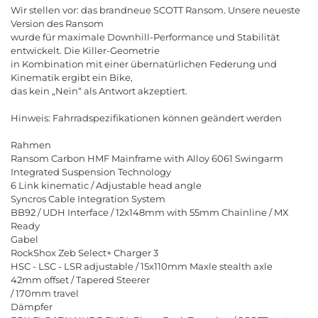
Wir stellen vor: das brandneue SCOTT Ransom. Unsere neueste
Version des Ransom
wurde für maximale Downhill-Performance und Stabilität
entwickelt. Die Killer-Geometrie
in Kombination mit einer übernatürlichen Federung und
Kinematik ergibt ein Bike,
das kein
„
N
e
i
n“
a
l
s
A
n
t
w
o
r
t
a
k
z
e
p
t
i
e
r
t
.
H
i
n
w
e
i
s
:
F
a
h
r
r
a
d
s
p
e
z
i
f
k
a
t
i
o
n
e
n
k
ö
n
n
e
n
g
e
ä
n
d
e
r
t
w
e
r
d
e
n
R
a
h
m
e
n
R
a
n
s
o
m
C
a
r
b
o
n
H
M
F
M
a
i
n
f
r
a
m
e
w
i
t
h
A
l
l
o
y
6
0
6
1
S
w
i
n
g
a
r
m
I
n
t
e
g
r
a
t
e
d
S
u
s
p
e
n
s
i
o
n
T
e
c
h
n
o
l
o
g
y
6
L
i
n
k
k
i
n
e
m
a
t
i
c
/
A
d
j
u
s
t
a
b
l
e
h
e
a
d
a
n
g
l
e
S
y
n
c
r
o
s
C
a
b
l
e
I
n
t
e
g
r
a
t
i
o
n
S
y
s
t
e
m
B
B
9
2
/
U
D
H
I
n
t
e
r
f
a
c
e
/
1
2
x
1
4
8
m
m
w
i
t
h
5
5
m
m
C
h
a
i
n
l
i
n
e
/
M
X
R
e
a
d
y
G
a
b
e
l
R
o
c
k
S
h
o
x
Z
e
b
S
e
l
e
c
t
+
C
h
a
r
g
e
r
3
H
S
C
-
L
S
C
-
L
S
R
a
d
j
u
s
t
a
b
l
e
/
1
5
x
1
1
0
m
m
M
a
x
l
e
s
t
e
a
l
t
h
a
x
l
e
4
2
m
m
o
f
f
s
e
t
/
T
a
p
e
r
e
d
S
t
e
e
r
e
r
/
1
7
0
m
m
t
r
a
v
e
l
D
ä
m
p
f
e
r