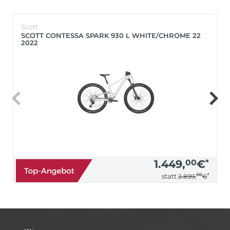
Scott
SCOTT CONTESSA SPARK 930 L WHITE/CHROME 22
2022
1.449,
00
€
*
00
*
statt
2.899,
€