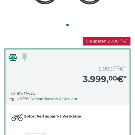
00
*
Sie sparen
2.000,
€
00
*
5.999,
€
3.999,
€
00
*
inkl. 19% MwSt.
90
*
zzgl.
49,
€
Versandkosten & Gewicht
Sofort Verfügbar 1-3 Werktage