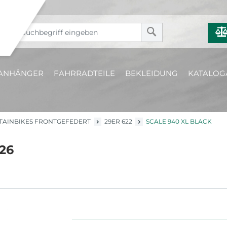
ANHÄNGER
FAHRRADTEILE
BEKLEIDUNG
KATALOG
AINBIKES FRONTGEFEDERT
29ER 622
SCALE 940 XL BLACK
026