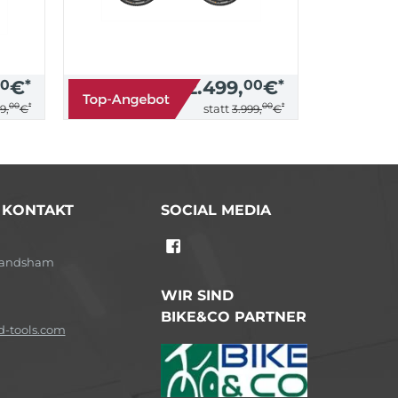
0
€
*
2.499,
00
€
*
00
*
00
*
statt
9,
€
3.999,
€
/ KONTAKT
SOCIAL MEDIA
-Landsham
WIR SIND
BIKE&CO PARTNER
-tools.com