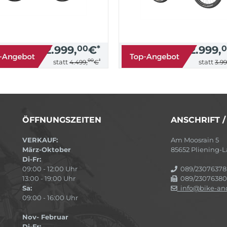
2.999,
00
€
*
2.999,
0
00
*
statt
statt
4.499,
€
3.99
ÖFFNUNGSZEITEN
ANSCHRIFT 
VERKAUF:
Am Moosrain 5
März-Oktober
85652 Pliening
Di-Fr:
09:00 - 12:00 Uhr
089/23076378
13:00 - 19:00 Uhr
089/23076380
Sa:
info@bike-and
09:00 - 16:00 Uhr
Nov- Februar
Di-Fr: