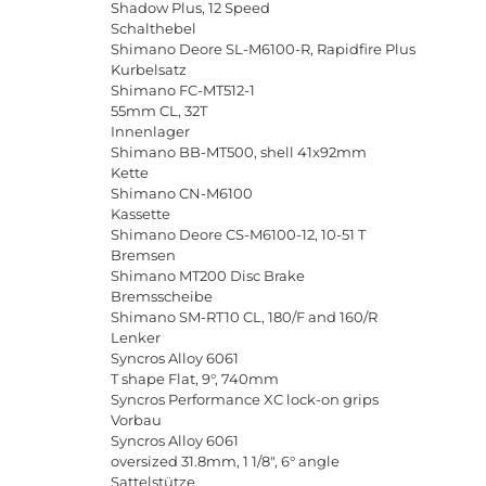
Shadow
Plus
, 12
Speed
Schalthebel
Shimano
Deore
SL
-
M
6100-
R
,
Rapidfire
Plus
Kurbelsatz
Shimano
FC
-
MT
512-1
55
mm
CL
, 32
T
Innenlager
Shimano
BB
-
MT
500,
shell
41
x
92
mm
Kette
Shimano
CN
-
M
6100
Kassette
Shimano
Deore
CS
-
M
6100-12, 10-51
T
Bremsen
Shimano
MT
200
Disc
Brake
Bremsscheibe
Shimano
SM
-
RT
10
CL
, 180/
F
and
160/
R
Lenker
Syncros
Alloy
6061
T
shape
Flat
, 9
°
, 740
mm
Syncros
Performance
XC
lock
-
on
grips
Vorbau
Syncros
Alloy
6061
oversized
31.8
mm
, 1 1/8", 6
°
angle
Sattelst
ü
tze