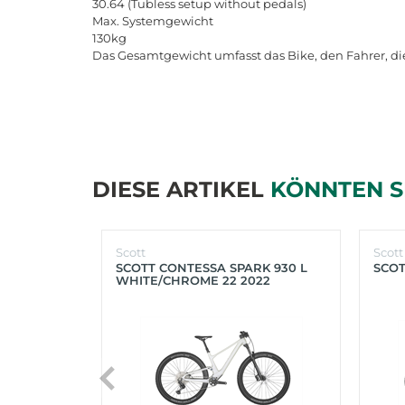
30.64 (
Tubless
setup
without
pedals
)
Max
.
Systemgewicht
130
kg
Das
Gesamtgewicht
umfasst
das
Bike
,
den
Fahrer
,
di
DIESE ARTIKEL
KÖNNTEN S
Scott
Scott
SCOTT CONTESSA SPARK 930 L
SCOT
WHITE/CHROME 22 2022