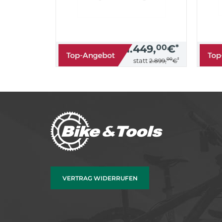
1.449,
00
€
*
00
*
statt
2.899,
€
VERTRAG WIDERRUFEN