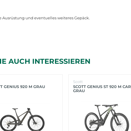
e
Ausr
ü
stung
und
eventuelles
weiteres
Gep
ä
ck
.
IE AUCH INTERESSIEREN
Scott
T GENIUS 920 M GRAU
SCOTT GENIUS ST 920 M CA
GRAU