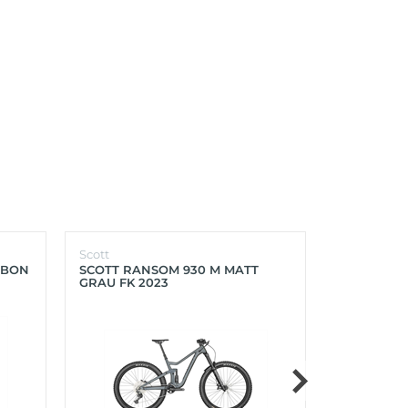
Scott
Scott
RBON
SCOTT RANSOM 930 M MATT
SCOTT FOIL
GRAU FK 2023
PROGRESS