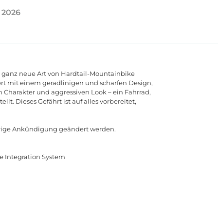
k 2026
e ganz neue Art von Hardtail-Mountainbike
ert mit einem geradlinigen und scharfen Design,
en Charakter und aggressiven Look
–
ein
Fahrrad
,
tellt
.
Dieses
Gef
ä
hrt
ist
auf
alles
vorbereitet
,
rige
Ank
ü
ndigung
ge
ä
ndert
werden
.
e
Integration
System