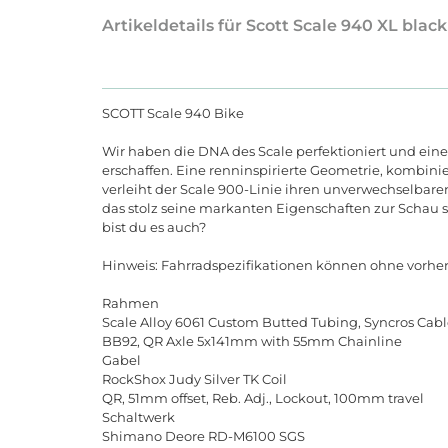
Artikeldetails für Scott Scale 940 XL blac
SCOTT Scale 940 Bike
Wir haben die DNA des Scale perfektioniert und ein
erschaffen. Eine renninspirierte Geometrie, kombini
verleiht der Scale 900-Linie ihren unverwechselbar
das
stolz
seine
markanten
Eigenschaften
zur
Schau
s
bist
du
es
auch
?
Hinweis
:
Fahrradspezifikationen
k
ö
nnen
ohne
vorhe
Rahmen
Scale
Alloy
6061
Custom
Butted
Tubing
,
Syncros
Cabl
BB
92,
QR
Axle
5
x
141
mm
with
55
mm
Chainline
Gabel
RockShox
Judy
Silver
TK
Coil
QR
, 51
mm
offset
,
Reb
.
Adj
.,
Lockout
, 100
mm
travel
Schaltwerk
Shimano
Deore
RD
-
M
6100
SGS