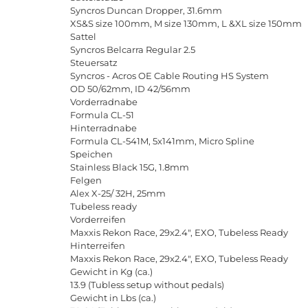
Syncros
Duncan
Dropper
, 31.6
mm
XS
&
S
size
100
mm
,
M
size
130
mm
,
L
&
XL
size
150
mm
Sattel
Syncros
Belcarra
Regular
2.5
Steuersatz
Syncros
-
Acros
OE
Cable
Routing
HS
System
OD
50/62
mm
,
ID
42/56
mm
Vorderradnabe
Formula
CL
-51
Hinterradnabe
Formula
CL
-541
M
, 5
x
141
mm
,
Micro
Spline
Speichen
Stainless
Black
15
G
, 1.8
mm
Felgen
Alex
X
-25/ 32
H
, 25
mm
Tubeless
ready
Vorderreifen
Maxxis
Rekon
Race
, 29
x
2.4",
EXO
,
Tubeless
Ready
Hinterreifen
Maxxis
Rekon
Race
, 29
x
2.4",
EXO
,
Tubeless
Ready
Gewicht
in
Kg
(
ca
.)
13.9 (
Tubless
setup
without
pedals
)
Gewicht
in
Lbs
(
ca
.)