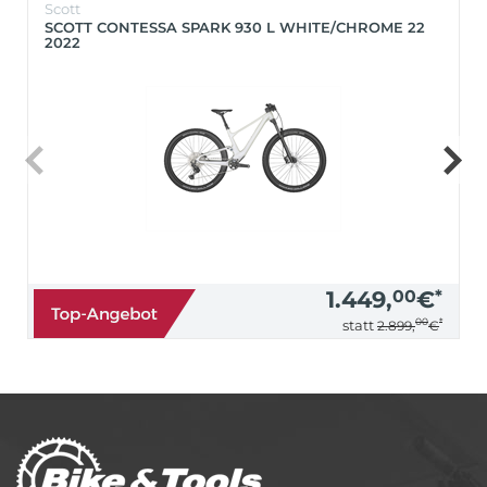
Scott
SCOTT CONTESSA SPARK 930 L WHITE/CHROME 22
2022
1.449,
00
€
*
00
*
statt
2.899,
€