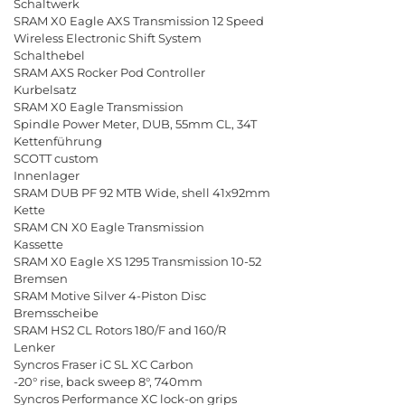
Schaltwerk
SRAM X0 Eagle AXS Transmission 12 Speed
Wireless Electronic Shift System
Schalthebel
SRAM AXS Rocker Pod Controller
Kurbelsatz
SRAM X0 Eagle Transmission
Spindle Power Meter, DUB, 55mm CL, 34T
Kettenführung
SCOTT custom
Innenlager
SRAM DUB PF 92 MTB Wide, shell 41x92mm
Kette
SRAM CN X0 Eagle Transmission
Kassette
SRAM X0 Eagle XS 1295 Transmission 10-52
Bremsen
SRAM Motive Silver 4-Piston Disc
Bremsscheibe
SRAM HS2 CL Rotors 180/F and 160/R
Lenker
Syncros Fraser iC SL XC Carbon
-20° rise, back sweep 8°, 740mm
Syncros Performance XC lock-on grips