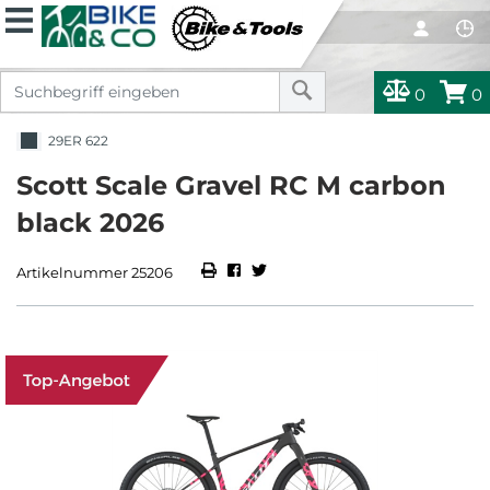
0
0
29ER 622
Scott Scale Gravel RC M carbon
black 2026
Artikelnummer 25206