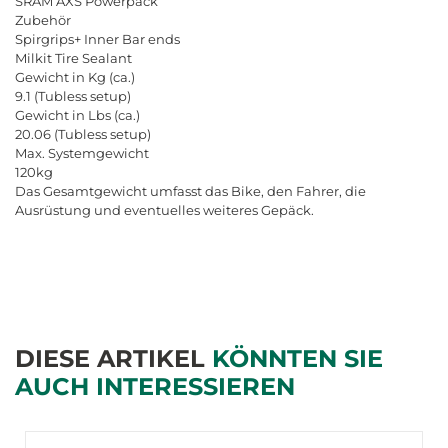
SRAM
AXS
Powerpack
Zubeh
ö
r
Spirgrips
+
Inner
Bar
ends
Milkit
Tire
Sealant
Gewicht
in
Kg
(
ca
.)
9.1 (
Tubless
setup
)
Gewicht
in
Lbs
(
ca
.)
20.06 (
Tubless
setup
)
Max
.
Systemgewicht
120
kg
Das
Gesamtgewicht
umfasst
das
Bike
,
den
Fahrer
,
die
Ausr
ü
stung
und
eventuelles
weiteres
Gep
ä
ck
.
DIESE ARTIKEL
KÖNNTEN SIE
AUCH INTERESSIEREN