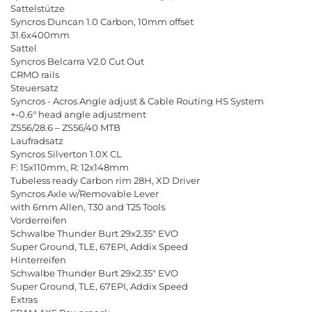
Sattelstütze
Syncros Duncan 1.0 Carbon, 10mm offset
31.6x400mm
Sattel
Syncros Belcarra V2.0 Cut Out
CRMO rails
Steuersatz
Syncros - Acros Angle adjust & Cable Routing HS System
+-0.6° head angle adjustment
ZS56/28.6
–
ZS
56/40
MTB
Laufradsatz
Syncros
Silverton
1.0
X
CL
F
: 15
x
110
mm
,
R
: 12
x
148
mm
Tubeless
ready
Carbon
rim
28
H
,
XD
Driver
Syncros
Axle
w
/
Removable
Lever
with
6
mm
Allen
,
T
30
and
T
25
Tools
Vorderreifen
Schwalbe
Thunder
Burt
29
x
2.35"
EVO
Super
Ground
,
TLE
, 67
EPI
,
Addix
Speed
Hinterreifen
Schwalbe
Thunder
Burt
29
x
2.35"
EVO
Super
Ground
,
TLE
, 67
EPI
,
Addix
Speed
Extras