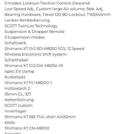
3
modes
:
Lockout
-
Traction
Control
-
Descend
Low
Speed
Adj
.,
Custom
large
Air
volume
,
Reb
.
Adj
.
Bearing
Hardware
,
Travel
120-80-
Lockout
,
T
165
X
45
mm
Lenker
-
fernbedienung
SCOTT
TwinLoc
Technology
Suspension
&
Dropper
Remote
3
Suspension
modes
Schaltwerk
Shimano
XT
Di
2
RD
-
M
8250
SGS
, 12
Speed
Wireless
Electronic
Shift
System
Schalthebel
Shimano
XT
Di
2
SW
-
M
8250-
IR
Ispec
EV
clamp
Kurbelsatz
Shimano
XT
FC
-
M
8200-1
Hollowtech
2
55
mm
CL
, 32
T
Kettenf
ü
hrung
SCOTT
custom
Innenlager
Shimano
XT
BB
-7141,
shell
41
x
92
mm
Kette
Shimano
XT
CN
-
M
8100
Kassette