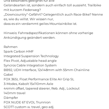
und besonders geeignet für alle
Geländearten ist, sondern auch einfach toll aussieht. Trailbike
mit kurzem Federweg?
„
Downcountry“
-
Gef
ä
hrt
?
Gelegentlich
auch
Race
-
Bike
?
Nenne
es
,
wie
du
willst
.
Wir
wissen
nur
,
dass
es
ein
verdammt
geiles
Mountainbike
ist
.
Hinweis
:
Fahrradspezifikationen
k
ö
nnen
ohne
vorherige
Ank
ü
ndigung
ge
ä
ndert
werden
.
Rahmen
Spark
Carbon
HMF
Integrated
Suspension
Technology
Flex
Pivot
,
Adjustable
head
angle
Syncros
Cable
Integration
System
BB
92,
UDH
Interface
, 12
x
148
mm
with
55
mm
Chainline
Gabel
FOX
36
SL
Float
Performance
Elite
Air
Grip
SL
3-
Modes
,
Kabolt
15
x
110
mm
Axle
44
mm
offset
,
tapered
steerer
,
Reb
.
Adj
.,
Lockout
140
mm
travel
D
ä
mpfer
FOX
NUDE
6
T
EVOL
Trunnion
SCOTT
custom
w
.
travel
,
geo
adj
.