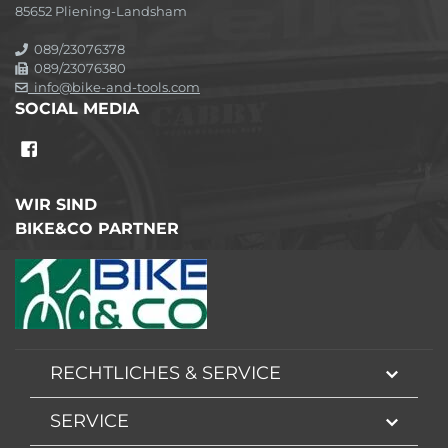
85652 Pliening-Landsham
089/23076378
089/23076380
info@bike-and-tools.com
SOCIAL MEDIA
WIR SIND
BIKE&CO PARTNER
RECHTLICHES & SERVICE
SERVICE