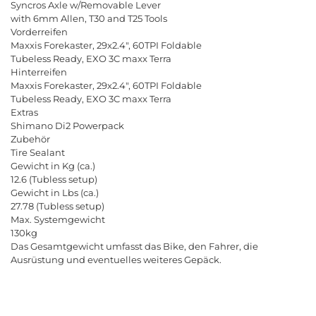
Syncros
Axle
w
/
Removable
Lever
with
6
mm
Allen
,
T
30
and
T
25
Tools
Vorderreifen
Maxxis
Forekaster
, 29
x
2.4", 60
TPI
Foldable
Tubeless
Ready
,
EXO
3
C
maxx
Terra
Hinterreifen
Maxxis
Forekaster
, 29
x
2.4", 60
TPI
Foldable
Tubeless
Ready
,
EXO
3
C
maxx
Terra
Extras
Shimano
Di
2
Powerpack
Zubeh
ö
r
Tire
Sealant
Gewicht
in
Kg
(
ca
.)
12.6 (
Tubless
setup
)
Gewicht
in
Lbs
(
ca
.)
27.78 (
Tubless
setup
)
Max
.
Systemgewicht
130
kg
Das
Gesamtgewicht
umfasst
das
Bike
,
den
Fahrer
,
die
Ausr
ü
stung
und
eventuelles
weiteres
Gep
ä
ck
.