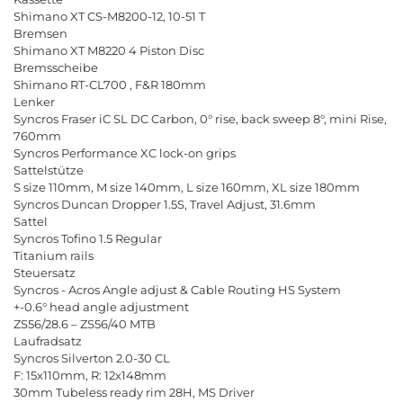
Shimano
XT
CS
-
M
8200-12, 10-51
T
Bremsen
Shimano
XT
M
8220 4
Piston
Disc
Bremsscheibe
Shimano
RT
-
CL
700 ,
F
&
R
180
mm
Lenker
Syncros
Fraser
iC
SL
DC
Carbon
, 0
°
rise
,
back
sweep
8
°
,
mini
Rise
,
760
mm
Syncros
Performance
XC
lock
-
on
grips
Sattelst
ü
tze
S
size
110
mm
,
M
size
140
mm
,
L
size
160
mm
,
XL
size
180
mm
Syncros
Duncan
Dropper
1.5
S
,
Travel
Adjust
, 31.6
mm
Sattel
Syncros
Tofino
1.5
Regular
Titanium
rails
Steuersatz
Syncros
-
Acros
Angle
adjust
&
Cable
Routing
HS
System
+-0.6
°
head
angle
adjustment
ZS
56/28.6 –
ZS
56/40
MTB
Laufradsatz
Syncros
Silverton
2.0-30
CL
F
: 15
x
110
mm
,
R
: 12
x
148
mm
30
mm
Tubeless
ready
rim
28
H
,
MS
Driver