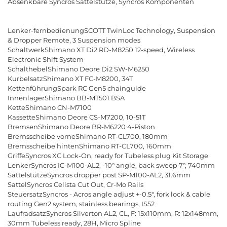
Absenkbare Syncros Sattelstütze, Syncros Komponenten
Lenker-fernbedienungSCOTT TwinLoc Technology, Suspension
& Dropper Remote, 3 Suspension modes
SchaltwerkShimano XT Di2 RD-M8250 12-speed, Wireless
Electronic Shift System
SchalthebelShimano Deore Di2 SW-M6250
KurbelsatzShimano XT FC-M8200, 34T
KettenführungSpark RC Gen5 chainguide
InnenlagerShimano BB-MT501 BSA
KetteShimano CN-M7100
KassetteShimano Deore CS-M7200, 10-51T
BremsenShimano Deore BR-M6220 4-Piston
Bremsscheibe vorneShimano RT-CL700, 180mm
Bremsscheibe hintenShimano RT-CL700, 160mm
GriffeSyncros XC Lock-On, ready for Tubeless plug Kit Storage
LenkerSyncros IC-M100-AL2, -10° angle, back sweep 7°, 740mm
SattelstützeSyncros dropper post SP-M100-AL2, 31.6mm
SattelSyncros Celista Cut Out, Cr-Mo Rails
SteuersatzSyncros - Acros angle adjust +-0.5°, fork lock & cable
routing Gen2 system, stainless bearings, IS52
LaufradsatzSyncros Silverton AL2, CL, F: 15x110mm, R: 12x148mm,
30mm Tubeless ready, 28H, Micro Spline