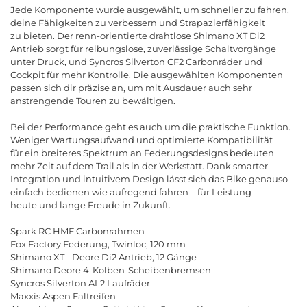
Jede
Komponente
wurde
ausgew
ä
hlt
,
um
schneller
zu
fahren
,
deine
F
ä
higkeiten
zu
verbessern
und
Strapazierf
ä
higkeit
zu
bieten
.
Der
renn
-
orientierte
drahtlose
Shimano
XT
Di
2
Antrieb
sorgt
f
ü
r
reibungslose
,
zuverl
ä
ssige
Schaltvorg
ä
nge
unter
Druck
,
und
Syncros
Silverton
CF
2
Carbonr
ä
der
und
Cockpit
f
ü
r
mehr
Kontrolle
.
Die
ausgew
ä
hlten
Komponenten
passen
sich
dir
pr
ä
zise
an
,
um
mit
Ausdauer
auch
sehr
anstrengende
Touren
zu
bew
ä
ltigen
.
Bei
der
Performance
geht
es
auch
um
die
praktische
Funktion
.
Weniger
Wartungsaufwand
und
optimierte
Kompatibilit
ä
t
f
ü
r
ein
breiteres
Spektrum
an
Federungsdesigns
bedeuten
mehr
Zeit
auf
dem
Trail
als
in
der
Werkstatt
.
Dank
smarter
Integration
und
intuitivem
Design
l
ä
sst
sich
das
Bike
genauso
einfach
bedienen
wie
aufregend
fahren
–
f
ü
r
Leistung
heute
und
lange
Freude
in
Zukunft
.
Spark RC HMF Carbonrahmen
Fox Factory Federung, Twinloc, 120 mm
Shimano XT - Deore Di2 Antrieb, 12 Gänge
Shimano Deore 4-Kolben-Scheibenbremsen
Syncros Silverton AL2 Laufräder
Maxxis Aspen Faltreifen