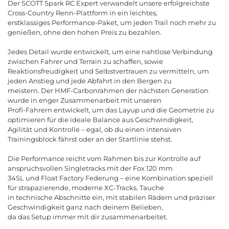
Der SCOTT Spark RC Expert verwandelt unsere erfolgreichste
Cross-Country Renn-Plattform in ein leichtes,
erstklassiges Performance-Paket, um jeden Trail noch mehr zu
genießen, ohne den hohen Preis zu bezahlen.
Jedes Detail wurde entwickelt, um eine nahtlose Verbindung
zwischen Fahrer und Terrain zu schaffen, sowie
Reaktionsfreudigkeit und Selbstvertrauen zu vermitteln, um
jeden Anstieg und jede Abfahrt in den Bergen zu
meistern. Der HMF-Carbonrahmen der nächsten Generation
wurde in enger Zusammenarbeit mit unseren
Profi-Fahrern entwickelt, um das Layup und die Geometrie zu
optimieren für die ideale Balance aus Geschwindigkeit,
Agilität und Kontrolle
–
egal
,
ob
du
einen
intensiven
Trainingsblock
f
ä
hrst
oder
an
der
Startlinie
stehst
.
Die
Performance
reicht
vom
Rahmen
bis
zur
Kontrolle
auf
anspruchsvollen
Singletracks
mit
der
Fox
120
mm
34
SL
und
Float
Factory
Federung
–
eine
Kombination
speziell
f
ü
r
strapazierende
,
moderne
XC
-
Tracks
.
Tauche
in
technische
Abschnitte
ein
,
mit
stabilen
R
ä
dern
und
pr
ä
ziser
Geschwindigkeit
ganz
nach
deinem
Belieben
,
da
das
Setup
immer
mit
dir
zusammenarbeitet
.