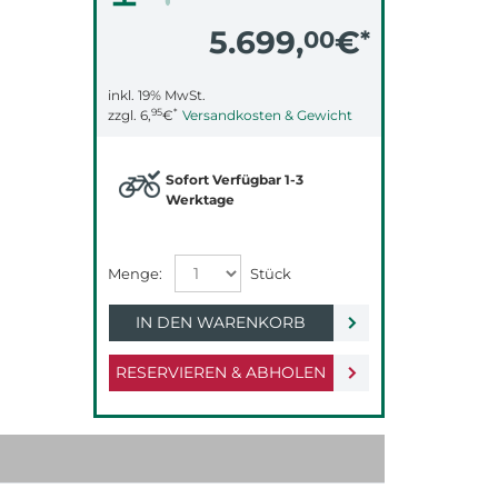
5.699,
€
00
*
inkl. 19% MwSt.
95
*
zzgl.
6,
€
Versandkosten & Gewicht
Sofort Verfügbar 1-3
Werktage
IN DEN WARENKORB
RESERVIEREN & ABHOLEN