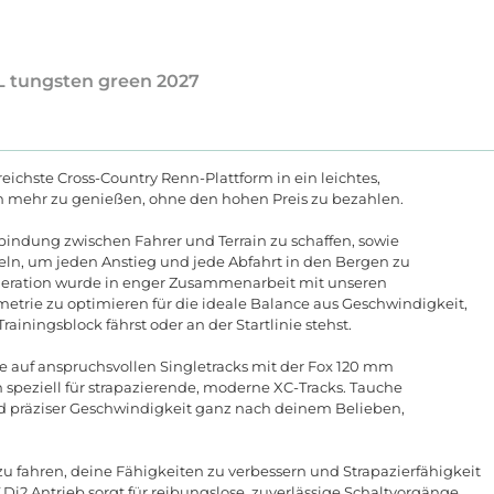
XL tungsten green 2027
ichste Cross-Country Renn-Plattform in ein leichtes,
ch mehr zu genießen, ohne den hohen Preis zu bezahlen.
bindung zwischen Fahrer und Terrain zu schaffen, sowie
eln, um jeden Anstieg und jede Abfahrt in den Bergen zu
eration wurde in enger Zusammenarbeit mit unseren
etrie zu optimieren für die ideale Balance aus Geschwindigkeit,
Trainingsblock
f
ä
hrst
oder
an
der
Startlinie
stehst
.
le
auf
anspruchsvollen
Singletracks
mit
der
Fox
120
mm
n
speziell
f
ü
r
strapazierende
,
moderne
XC
-
Tracks
.
Tauche
d
pr
ä
ziser
Geschwindigkeit
ganz
nach
deinem
Belieben
,
zu
fahren
,
deine
F
ä
higkeiten
zu
verbessern
und
Strapazierf
ä
higkeit
Di
2
Antrieb
sorgt
f
ü
r
reibungslose
,
zuverl
ä
ssige
Schaltvorg
ä
nge