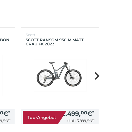
Scott
Scott
RBON
SCOTT RANSOM 930 M MATT
SCOTT FOIL
GRAU FK 2023
PROGRESS
0
€
*
2.499,
00
€
*
00
*
00
*
statt
9,
€
3.999,
€