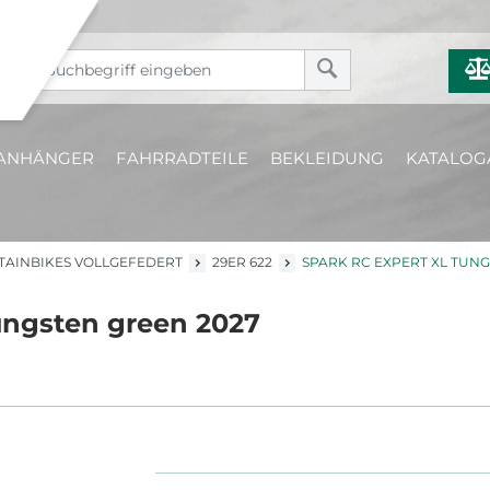
ANHÄNGER
FAHRRADTEILE
BEKLEIDUNG
KATALOG
AINBIKES VOLLGEFEDERT
29ER 622
SPARK RC EXPERT XL TUN
ungsten green 2027