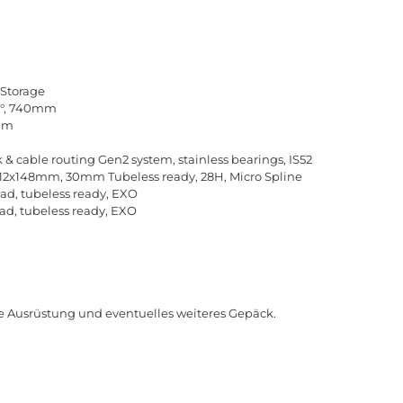
 Storage
 7°, 740mm
6mm
ck & cable routing Gen2 system, stainless bearings, IS52
R: 12x148mm, 30mm Tubeless ready, 28H, Micro Spline
ad, tubeless ready, EXO
ad, tubeless ready, EXO
e Ausrüstung und eventuelles weiteres Gepäck.