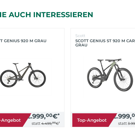
IE AUCH INTERESSIEREN
Scott
T GENIUS 920 M GRAU
SCOTT GENIUS ST 920 M CA
GRAU
2.999,
00
€
*
2.999,
0
00
*
statt
statt
4.499,
€
3.99