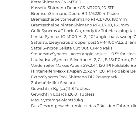
KetteShimano CN-M7100
KassetteShimano Deore CS-M7200, 10-51T
BremsenShimano Deore BR-M6220 4-Piston
Bremsscheibe vorneShimano RT-CL700, 180mm
Bremsscheibe hintenShimano RT-CL700, 160mm
GriffeSyncros XC Lock-On, ready for Tubeless plug Kit
LenkerSyncros IC-M100-AL2, -10° angle, back sweep
SattelstützeSyncros dropper post SP-M100-AL2, 31.
SattelSyncros Celista Cut Out, Cr-Mo Rails
SteuersatzSyncros - Acros angle adjust +-0.5°, fork lo
LaufradsatzSyncros Silverton AL2, CL, F: 15x110mm, 
VorderreifenMaxxis Aspen 29x2.4", 120TPI Foldable Be
HinterreifenMaxxis Aspen 29x2.4", 120TPI Foldable Be
ExtrasSyncros Tool, Shimano Di2 Powerpack
ZubehörMilkit Sealant
Gewicht in Kg (ca.)11.8 Tubless
Gewicht in Lbs (ca.)26.01 Tubless
Max. Systemgewicht130kg
Das Gesamtgewicht umfasst das Bike, den Fahrer, di