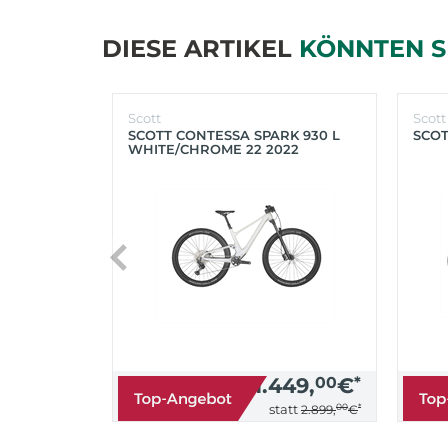
DIESE ARTIKEL
KÖNNTEN S
Scott
Scott
SCOTT CONTESSA SPARK 930 L
SCOT
WHITE/CHROME 22 2022
1.449,
00
€
*
00
*
statt
2.899,
€