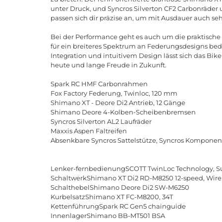
unter
Druck
,
und
Syncros
Silverton
CF
2
Carbonr
ä
der
passen
sich
dir
pr
ä
zise
an
,
um
mit
Ausdauer
auch
seh
Bei
der
Performance
geht
es
auch
um
die
praktische
f
ü
r
ein
breiteres
Spektrum
an
Federungsdesigns
bed
Integration
und
intuitivem
Design
l
ä
sst
sich
das
Bike
heute
und
lange
Freude
in
Zukunft
.
Spark RC HMF Carbonrahmen
Fox Factory Federung, Twinloc, 120 mm
Shimano XT - Deore Di2 Antrieb, 12 Gänge
Shimano Deore 4-Kolben-Scheibenbremsen
Syncros Silverton AL2 Laufräder
Maxxis Aspen Faltreifen
Absenkbare Syncros Sattelstütze, Syncros Kompone
Lenker-fernbedienungSCOTT TwinLoc Technology, S
SchaltwerkShimano XT Di2 RD-M8250 12-speed, Wirele
SchalthebelShimano Deore Di2 SW-M6250
KurbelsatzShimano XT FC-M8200, 34T
KettenführungSpark RC Gen5 chainguide
InnenlagerShimano BB-MT501 BSA