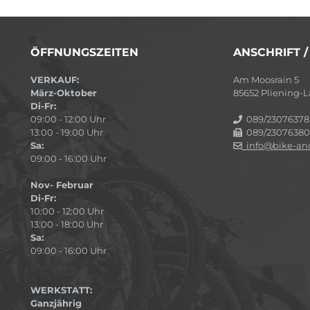
ÖFFNUNGSZEITEN
ANSCHRIFT 
VERKAUF:
Am Moosrain 5
März-Oktober
85652 Pliening
Di-Fr:
09:00 - 12:00 Uhr
089/23076378
13:00 - 19:00 Uhr
089/23076380
Sa:
info@bike-and
09:00 - 16:00 Uhr
Nov- Februar
Di-Fr:
10:00 - 12:00 Uhr
13:00 - 18:00 Uhr
Sa:
09:00 - 16:00 Uhr
WERKSTATT:
Ganzjährig