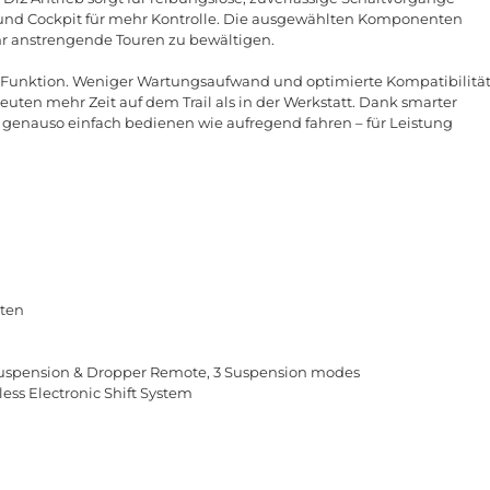
und
Cockpit
f
ü
r
mehr
Kontrolle
.
Die
ausgew
ä
hlten
Komponenten
r
anstrengende
Touren
zu
bew
ä
ltigen
.
Funktion
.
Weniger
Wartungsaufwand
und
optimierte
Kompatibilit
ä
euten
mehr
Zeit
auf
dem
Trail
als
in
der
Werkstatt
.
Dank
smarter
genauso
einfach
bedienen
wie
aufregend
fahren
–
f
ü
r
Leistung
nten
uspension & Dropper Remote, 3 Suspension modes
ss Electronic Shift System