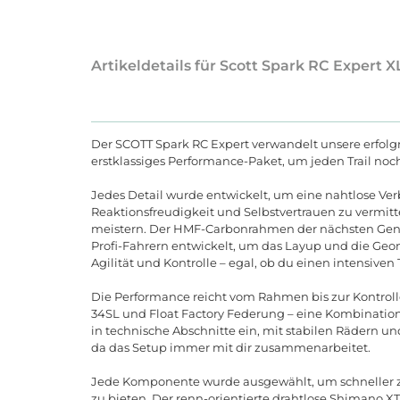
Artikeldetails für Scott Spark RC Expert 
Der SCOTT Spark RC Expert verwandelt unsere erfolgre
erstklassiges Performance-Paket, um jeden Trail no
Jedes Detail wurde entwickelt, um eine nahtlose Ver
Reaktionsfreudigkeit und Selbstvertrauen zu vermitt
meistern. Der HMF-Carbonrahmen der nächsten Gen
Profi-Fahrern entwickelt, um das Layup und die Geom
Agilität und Kontrolle
–
egal
,
ob
du
einen
intensiven
Die
Performance
reicht
vom
Rahmen
bis
zur
Kontrol
34
SL
und
Float
Factory
Federung
–
eine
Kombinatio
in
technische
Abschnitte
ein
,
mit
stabilen
R
ä
dern
un
da
das
Setup
immer
mit
dir
zusammenarbeitet
.
Jede
Komponente
wurde
ausgew
ä
hlt
,
um
schneller
zu
bieten
.
Der
renn
-
orientierte
drahtlose
Shimano
XT