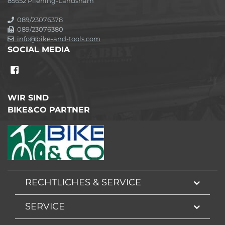
85652 Pliening-Landsham
089/23076378
089/23076380
info@bike-and-tools.com
SOCIAL MEDIA
WIR SIND
BIKE&CO PARTNER
RECHTLICHES & SERVICE
SERVICE