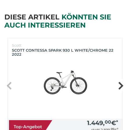
DIESE ARTIKEL
KÖNNTEN SIE
AUCH INTERESSIEREN
Scott
SCOTT CONTESSA SPARK 930 L WHITE/CHROME 22
2022
1.449,
00
€
*
00
*
statt
2.899,
€