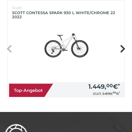
Scott
SCOTT CONTESSA SPARK 930 L WHITE/CHROME 22
2022
1.449,
00
€
*
00
*
statt
2.899,
€