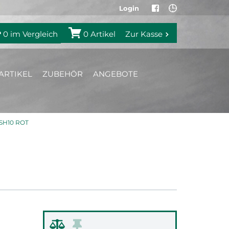
Login
0
im Vergleich
0
Artikel
Zur Kasse
ARTIKEL
ZUBEHÖR
ANGEBOTE
SH10 ROT