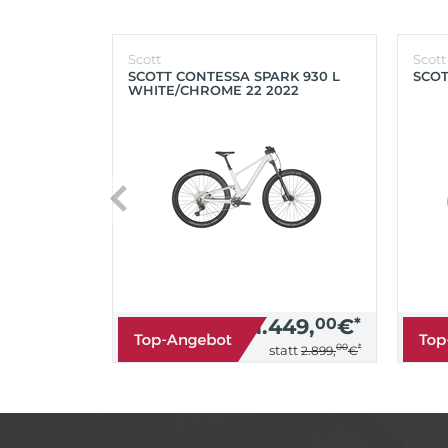
Scott
Scott
SCOTT CONTESSA SPARK 930 L
SCOT
WHITE/CHROME 22 2022
1.449,
00
€
*
00
*
statt
2.899,
€