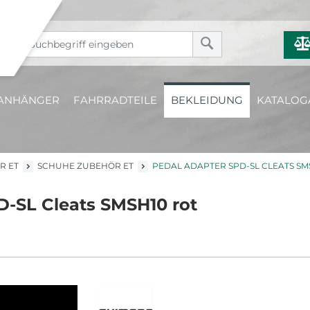
ANHÄNGER
FAHRRADTEILE
BEKLEIDUNG
KATALOG
R ET
SCHUHE ZUBEHÖR ET
PEDAL ADAPTER SPD-SL CLEATS SM
-SL Cleats SMSH10 rot