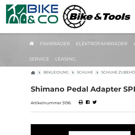
FAHRRÄDER
ELEKTROFAHRRÄDER
SERVICE
LEASING
BEKLEIDUNG
SCHUHE
SCHUHE ZUBEHÖ
Shimano Pedal Adapter SPD
Artikelnummer 5196