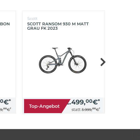
Scott
Scott
RBON
SCOTT RANSOM 930 M MATT
SCOTT FOIL
GRAU FK 2023
PROGRESS
0
€
*
2.499,
00
€
*
00
*
00
*
statt
9,
€
3.999,
€