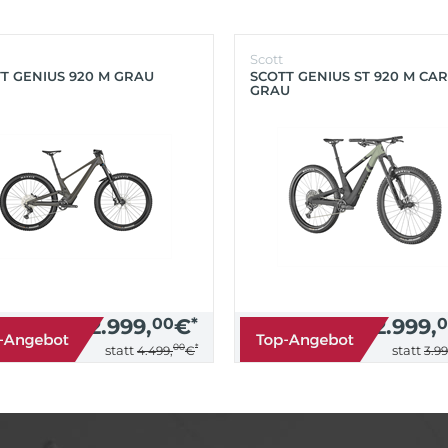
Scott
T GENIUS 920 M GRAU
SCOTT GENIUS ST 920 M CA
GRAU
2.999,
00
€
*
2.999,
0
00
*
statt
statt
4.499,
€
3.99