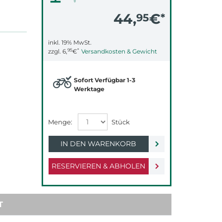
44,
€
95
*
inkl. 19% MwSt.
95
*
zzgl.
6,
€
Versandkosten & Gewicht
Sofort Verfügbar 1-3
Werktage
IN DEN WARENKORB
RESERVIEREN & ABHOLEN
T