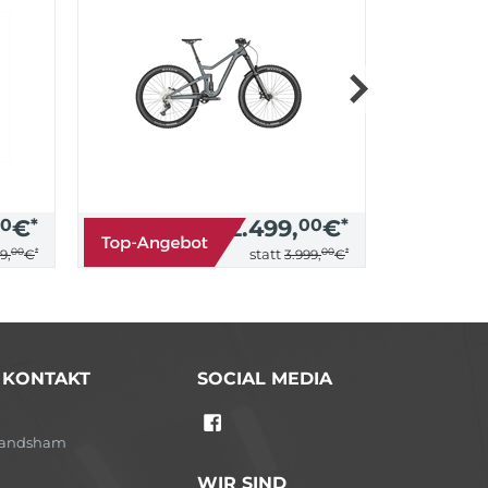
0
€
*
2.499,
00
€
*
00
*
00
*
statt
9,
€
3.999,
€
/ KONTAKT
SOCIAL MEDIA
-Landsham
WIR SIND