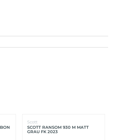
Scott
Scott
RBON
SCOTT RANSOM 930 M MATT
SCOTT FOIL
GRAU FK 2023
PROGRESS