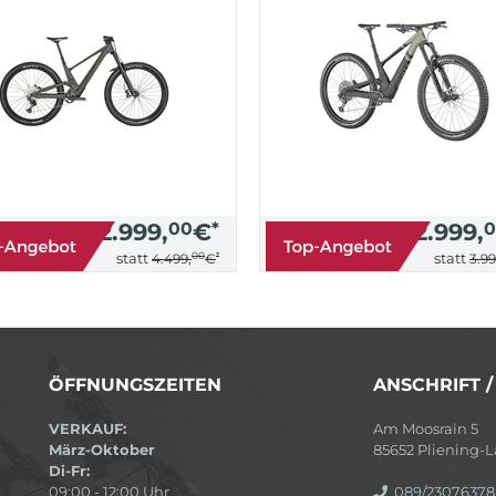
2.999,
00
€
*
2.999,
0
00
*
statt
statt
4.499,
€
3.99
ÖFFNUNGSZEITEN
ANSCHRIFT 
VERKAUF:
Am Moosrain 5
März-Oktober
85652 Pliening
Di-Fr:
09:00 - 12:00 Uhr
089/23076378