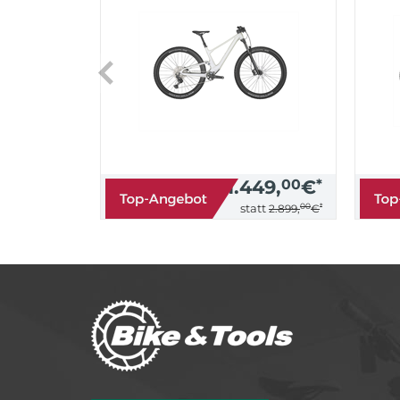
1.449,
00
€
*
00
*
statt
2.899,
€