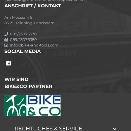
ANSCHRIFT / KONTAKT
Am Moosrain 5
85652 Pliening-Landsham
089/23076378
089/23076380
info@bike-and-tools.com
SOCIAL MEDIA
WIR SIND
BIKE&CO PARTNER
RECHTLICHES & SERVICE