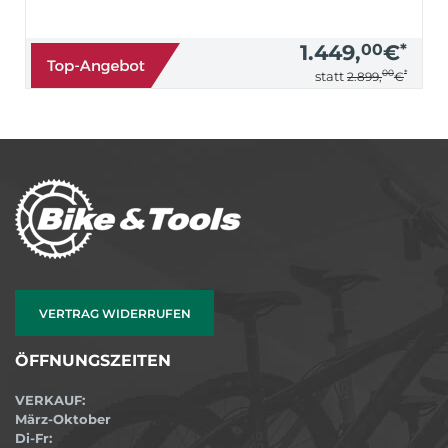
1.449,
00
€
*
00
*
statt
2.899,
€
VERTRAG WIDERRUFEN
ÖFFNUNGSZEITEN
VERKAUF:
März-Oktober
Di-Fr: