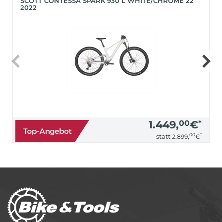
SCOTT CONTESSA SPARK 930 L WHITE/CHROME 22
2022
1.449,
00
€
*
00
*
statt
2.899,
€