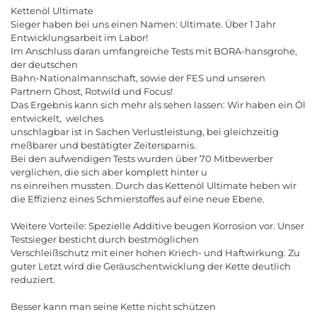
Kettenöl Ultimate
Sieger haben bei uns einen Namen: Ultimate. Über 1 Jahr
Entwicklungsarbeit im Labor!
Im Anschluss daran umfangreiche Tests mit BORA-hansgrohe,
der deutschen
Bahn-Nationalmannschaft, sowie der FES und unseren
Partnern Ghost, Rotwild und Focus!
Das Ergebnis kann sich mehr als sehen lassen: Wir haben ein Öl
entwickelt, welches
unschlagbar ist in Sachen Verlustleistung, bei gleichzeitig
meßbarer und bestätigter Zeitersparnis.
Bei den aufwendigen Tests wurden über 70 Mitbewerber
verglichen, die sich aber komplett hinter u
ns einreihen mussten. Durch das Kettenöl Ultimate heben wir
die Effizienz eines Schmierstoffes auf eine neue Ebene.
Weitere Vorteile: Spezielle Additive beugen Korrosion vor. Unser
Testsieger besticht durch bestmöglichen
Verschleißschutz mit einer hohen Kriech- und Haftwirkung. Zu
guter Letzt wird die Geräuschentwicklung der Kette deutlich
reduziert.
Besser kann man seine Kette nicht schützen