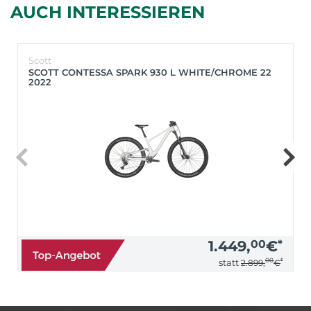
AUCH INTERESSIEREN
Scott
SCOTT CONTESSA SPARK 930 L WHITE/CHROME 22
2022
1.449,
00
€
*
00
*
statt
2.899,
€