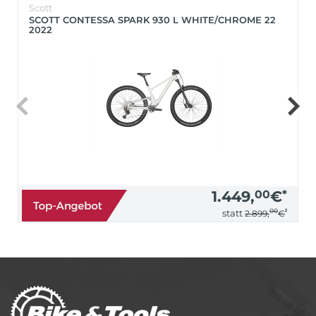
Scott
SCOTT CONTESSA SPARK 930 L WHITE/CHROME 22
2022
1.449,
00
€
*
00
*
statt
2.899,
€