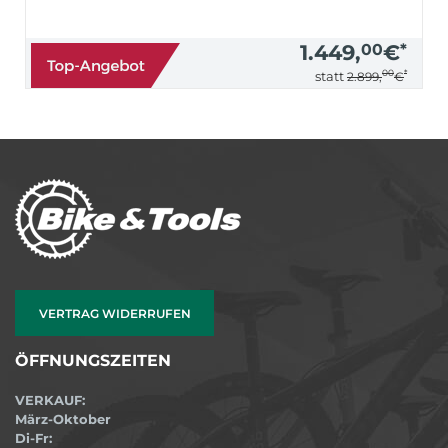
1.449,
00
€
*
00
*
statt
2.899,
€
VERTRAG WIDERRUFEN
ÖFFNUNGSZEITEN
VERKAUF:
März-Oktober
Di-Fr: