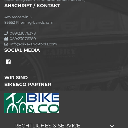
ANSCHRIFT / KONTAKT
Am Moosrain 5
85652 Pliening-Landsham
089/23076378
089/23076380
info@bike-and-tools.com
SOCIAL MEDIA
WIR SIND
BIKE&CO PARTNER
RECHTLICHES & SERVICE