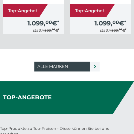
1.199,
599,
€
€
1.099,
1.199,
€
€
1.099,
1.199,
€
€
00
00
*
*
00
00
*
*
00
00
*
*
statt
statt
statt
statt
statt
statt
1.499,
899,
€
€
2.499,
1.399,
€
€
2.499,
1.399,
€
€
1.099,
00
€
*
1.199,
00
€
*
00
*
00
*
statt
statt
1.399,
€
1.499,
€
ALLE MARKEN
TOP-ANGEBOTE
Top-Produkte zu Top-Preisen - Diese können Sie bei uns
erwerben