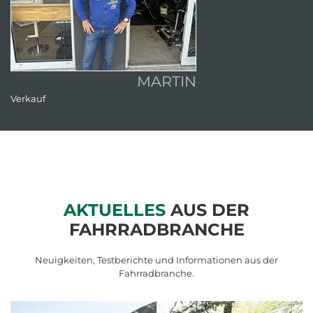
MARTIN
Verkauf
We
AKTUELLES
AUS DER
FAHRRADBRANCHE
Neuigkeiten, Testberichte und Informationen aus der
Fahrradbranche.