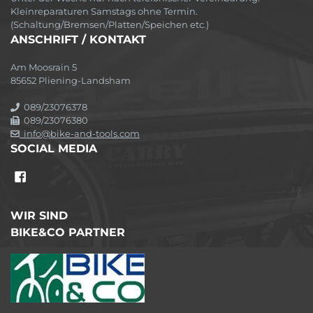
Kleinreparaturen Samstags ohne Termin.
(Schaltung/Bremsen/Platten/Speichen etc.)
ANSCHRIFT / KONTAKT
Am Moosrain 5
85652 Pliening-Landsham
089/23076378
089/23076380
info@bike-and-tools.com
SOCIAL MEDIA
WIR SIND
BIKE&CO PARTNER