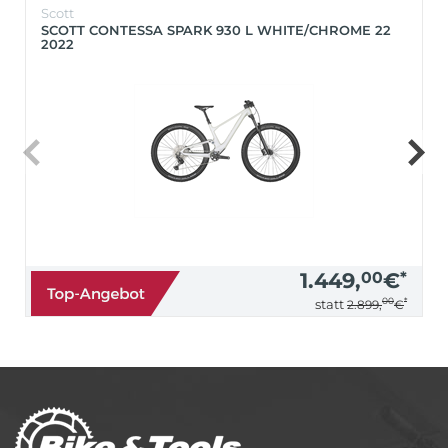
Scott
SCOTT CONTESSA SPARK 930 L WHITE/CHROME 22
2022
1.449,
00
€
*
00
*
statt
2.899,
€